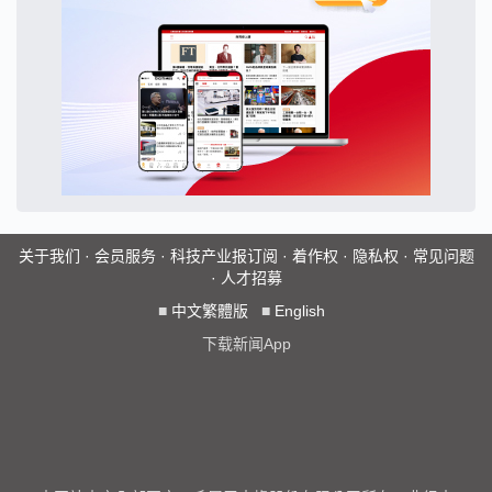
关于我们
·
会员服务
·
科技产业报订阅
·
着作权
·
隐私权
·
常见问题
·
人才招募
■
中文繁體版
■
English
下载新闻App