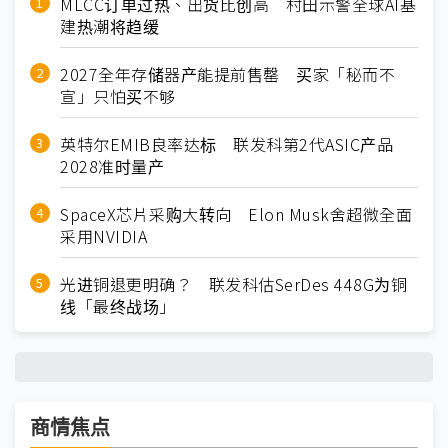
MLCC订单过热、出货比创高 村田示警全球AI基
建热潮将趋缓
2027全年存储器产能提前售罄 买家「秘而不
宣」只怕买不够
英特尔EMIB良率达标 联发科第2代ASIC产品
2028准时量产
SpaceX芯片采购大转向 Elon Musk舍超微全面
采用NVIDIA
光进铜退更明确？ 联发科估SerDes 448G为铜
线「最终战场」
商情焦点