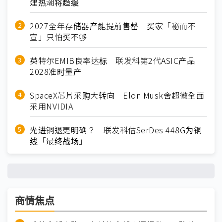
建热潮将趋缓
2027全年存储器产能提前售罄 买家「秘而不
宣」只怕买不够
英特尔EMIB良率达标 联发科第2代ASIC产品
2028准时量产
SpaceX芯片采购大转向 Elon Musk舍超微全面
采用NVIDIA
光进铜退更明确？ 联发科估SerDes 448G为铜
线「最终战场」
商情焦点