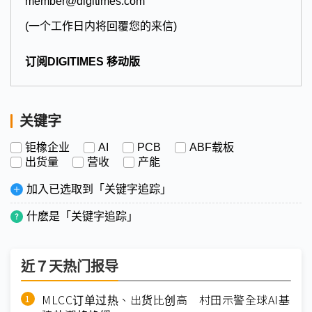
member@digitimes.com
(一个工作日内将回覆您的来信)
订阅DIGITIMES 移动版
关键字
钜橡企业
AI
PCB
ABF载板
出货量
营收
产能
加入已选取到「关键字追踪」
什麽是「关键字追踪」
近７天热门报导
MLCC订单过热、出货比创高 村田示警全球AI基