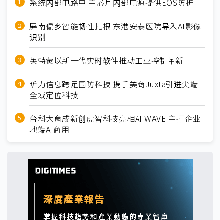
系统内部电路中 主芯片内部电源提供EOS防护
屏南偏乡智能韧性扎根 东港安泰医院导入AI影像
识别
英特蒙以新一代实时软件推动工业控制革新
昕力信息跨足国防科技 携手美商Juxta引进尖端
全域定位科技
台科大育成新创虎智科技亮相AI WAVE 主打企业
地端AI商用