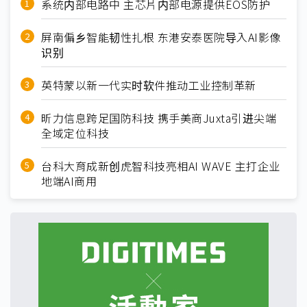
系统内部电路中 主芯片内部电源提供EOS防护
屏南偏乡智能韧性扎根 东港安泰医院导入AI影像
识别
英特蒙以新一代实时软件推动工业控制革新
昕力信息跨足国防科技 携手美商Juxta引进尖端
全域定位科技
台科大育成新创虎智科技亮相AI WAVE 主打企业
地端AI商用