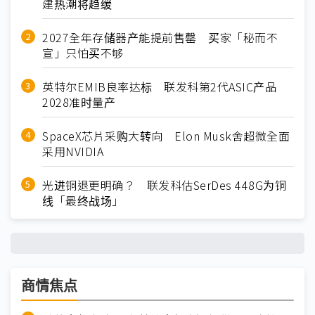
建热潮将趋缓
2027全年存储器产能提前售罄 买家「秘而不
宣」只怕买不够
英特尔EMIB良率达标 联发科第2代ASIC产品
2028准时量产
SpaceX芯片采购大转向 Elon Musk舍超微全面
采用NVIDIA
光进铜退更明确？ 联发科估SerDes 448G为铜
线「最终战场」
商情焦点