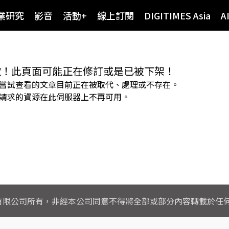
業研究
影音
活動+
線上訂閱
DIGITIMES Asia
A
歉！此頁面可能正在修訂或是已被下架！
嘗試查看的文章目前正在被取代、處理或不存在。
請求的資源在此伺服器上不再可用。
司所有，非經本公司同意不得將全部或部分內容轉載於任何形式之媒體 