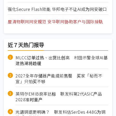
强化Secure Flash效能 华邦电子不让AI成为网安破口
厘清物联网网安规范 安华联网协助客户与国际接轨
近７天热门报导
MLCC订单过热、出货比创高 村田示警全球AI基
建热潮将趋缓
2027全年存储器产能提前售罄 买家「秘而不
宣」只怕买不够
英特尔EMIB良率达标 联发科第2代ASIC产品
2028准时量产
光进铜退更明确？ 联发科估SerDes 448G为铜