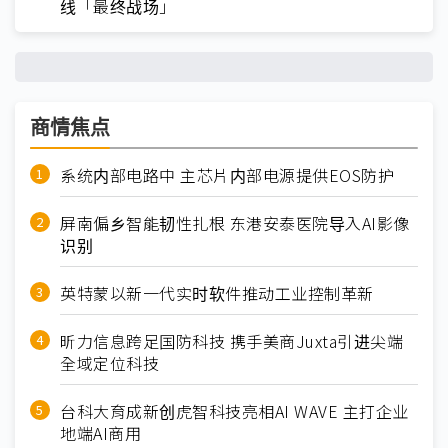
线「最终战场」
商情焦点
系统内部电路中 主芯片内部电源提供EOS防护
屏南偏乡智能韧性扎根 东港安泰医院导入AI影像
识别
英特蒙以新一代实时软件推动工业控制革新
昕力信息跨足国防科技 携手美商Juxta引进尖端
全域定位科技
台科大育成新创虎智科技亮相AI WAVE 主打企业
地端AI商用