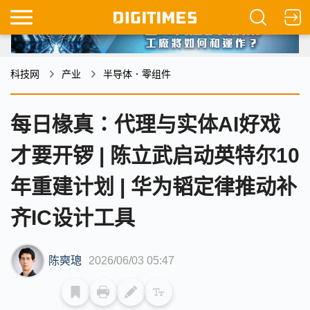
科技网
产业
半导体．零组件
每日椽真：代理与实体AI好戏
才要开锣 | 陈立武启动英特尔10
年重建计划 | 华为韬定律推动补
齐IC设计工具
陈奭璁
2026/06/03 05:47