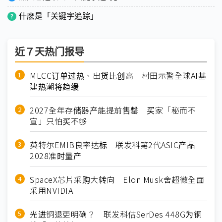
什麽是「关键字追踪」
近７天热门报导
MLCC订单过热、出货比创高 村田示警全球AI基
建热潮将趋缓
2027全年存储器产能提前售罄 买家「秘而不
宣」只怕买不够
英特尔EMIB良率达标 联发科第2代ASIC产品
2028准时量产
SpaceX芯片采购大转向 Elon Musk舍超微全面
采用NVIDIA
光进铜退更明确？ 联发科估SerDes 448G为铜