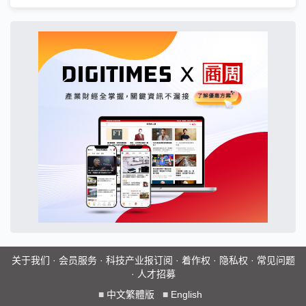
关于我们
·
会员服务
·
科技产业报订阅
·
着作权
·
隐私权
·
常见问题
·
人才招募
■
中文繁體版
■
English