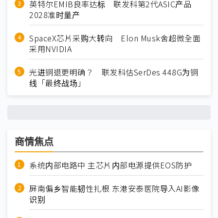
英特尔EMIB良率达标 联发科第2代ASIC产品
2028准时量产
SpaceX芯片采购大转向 Elon Musk舍超微全面
采用NVIDIA
光进铜退更明确？ 联发科估SerDes 448G为铜
线「最终战场」
商情焦点
系统内部电路中 主芯片内部电源提供EOS防护
屏南偏乡智能韧性扎根 东港安泰医院导入AI影像
识别