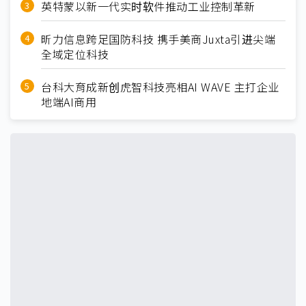
英特蒙以新一代实时软件推动工业控制革新
昕力信息跨足国防科技 携手美商Juxta引进尖端
全域定位科技
台科大育成新创虎智科技亮相AI WAVE 主打企业
地端AI商用