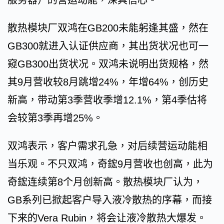
服务器）的营运动能，深具信心。
散热模块厂双鸿在GB200未能躬逢其盛，然在
GB300就进入认证供应商，其出货状况也可一
窥GB300出货状况。双鸿未说明出货规格，然
其9月营收较8月跳增24%，年增64%，创历史
新高，带动第3季营收季增12.1%，第4季估将
会较第3季再增25%。
双鸿表示，客户需求孔急，对后续营运动能相
当乐观。不只双鸿，奇鋐9月营收也创高，此为
奇鋐连续第8个月创新高。散热模块厂认为，
GB系列已掀起客户导入液冷散热的序幕，而接
下来的Vera Rubin，将会让液冷散热大爆发。