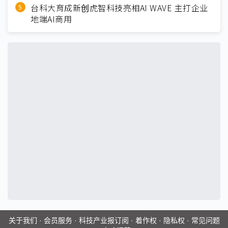
台科大育成新创虎智科技亮相AI WAVE 主打企业
地端AI商用
关于我们
·
会员服务
·
科技产业报订阅
·
着作权
·
隐私权
·
常见问题