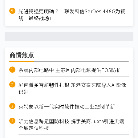
光进铜退更明确？ 联发科估SerDes 448G为铜
线「最终战场」
商情焦点
系统内部电路中 主芯片内部电源提供EOS防护
屏南偏乡智能韧性扎根 东港安泰医院导入AI影像
识别
英特蒙以新一代实时软件推动工业控制革新
昕力信息跨足国防科技 携手美商Juxta引进尖端
全域定位科技