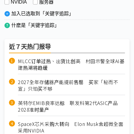
NVIDIA
服务器
加入已选取到「关键字追踪」
什麽是「关键字追踪」
近７天热门报导
MLCC订单过热、出货比创高 村田示警全球AI基
建热潮将趋缓
2027全年存储器产能提前售罄 买家「秘而不
宣」只怕买不够
英特尔EMIB良率达标 联发科第2代ASIC产品
2028准时量产
SpaceX芯片采购大转向 Elon Musk舍超微全面
采用NVIDIA