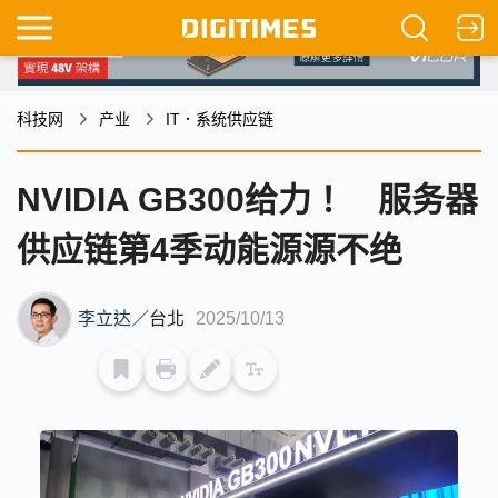
科技网
产业
IT．系统供应链
NVIDIA GB300给力！ 服务器
供应链第4季动能源源不绝
李立达
／
台北
2025/10/13