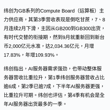
纬创为GB系列的Compute Board（运算板）主
力供应商，其第3季营收表现是倒吃甘蔗，7、8
月连续2月下滑，主因从GB200到GB300出货，
有时代交替的衔接期，然到9月就重新回到新台
币2,000亿元水准，达2,034.36亿元，月增
17.83%，年增109.93%。
纬创指出，AI服务器需求强劲，也带动整体服
务器营收比重拉升，第1季纬创服务器营收占比
逾6成，第2季已逾7成，下半年AI服务器更强，
比重拉升可期。纬创也评估，第4季有机会是全
年AI服务器出货最多的一季。