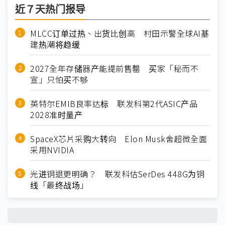
近７天热门报导
MLCC订单过热、出货比创高 村田示警全球AI基
建热潮将趋缓
2027全年存储器产能提前售罄 买家「秘而不
宣」只怕买不够
英特尔EMIB良率达标 联发科第2代ASIC产品
2028准时量产
SpaceX芯片采购大转向 Elon Musk舍超微全面
采用NVIDIA
光进铜退更明确？ 联发科估SerDes 448G为铜
线「最终战场」