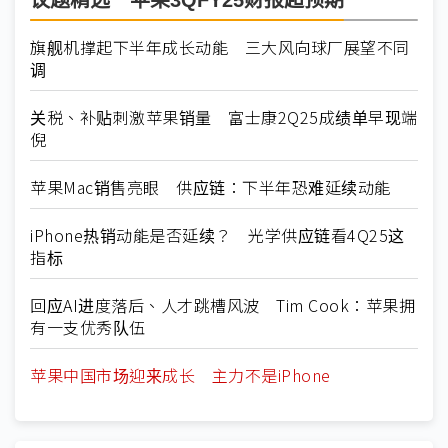
议题精选－苹果3QFY25财报超预期
旗舰机撑起下半年成长动能 三大风向球厂展望不同
调
关税、补贴刺激苹果销量 富士康2Q25成绩单早现端
倪
苹果Mac销售亮眼 供应链：下半年恐难延续动能
iPhone热销动能是否延续？ 光学供应链看4Q25这
指标
回应AI进度落后、人才跳槽风波 Tim Cook：苹果拥
有一支优秀队伍
苹果中国市场迎来成长 主力不是iPhone