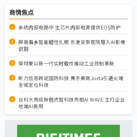
商情焦点
系统内部电路中 主芯片内部电源提供EOS防护
屏南偏乡智能韧性扎根 东港安泰医院导入AI影像
识别
英特蒙以新一代实时软件推动工业控制革新
昕力信息跨足国防科技 携手美商Juxta引进尖端
全域定位科技
台科大育成新创虎智科技亮相AI WAVE 主打企业
地端AI商用