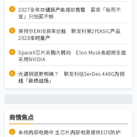
2027全年存储器产能提前售罄 买家「秘而不
宣」只怕买不够
英特尔EMIB良率达标 联发科第2代ASIC产品
2028准时量产
SpaceX芯片采购大转向 Elon Musk舍超微全面
采用NVIDIA
光进铜退更明确？ 联发科估SerDes 448G为铜
线「最终战场」
商情焦点
系统内部电路中 主芯片内部电源提供EOS防护