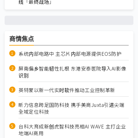
线「最终战场」
商情焦点
系统内部电路中 主芯片内部电源提供EOS防护
屏南偏乡智能韧性扎根 东港安泰医院导入AI影像
识别
英特蒙以新一代实时软件推动工业控制革新
昕力信息跨足国防科技 携手美商Juxta引进尖端
全域定位科技
台科大育成新创虎智科技亮相AI WAVE 主打企业
地端AI商用