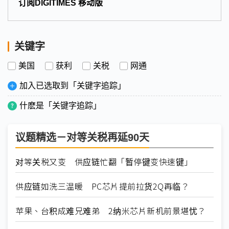
订阅DIGITIMES 移动版
关键字
美国
获利
关税
网通
加入已选取到「关键字追踪」
什麽是「关键字追踪」
议题精选－对等关税再延90天
对等关税又变 供应链忙翻「暂停键变快速键」
供应链如洗三温暖 PC芯片提前拉货2Q再临？
苹果、台积成难兄难弟 2纳米芯片新机前景堪忧？