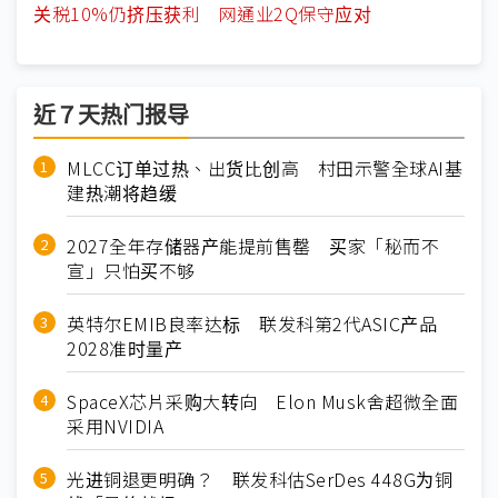
关税10%仍挤压获利 网通业2Q保守应对
近７天热门报导
MLCC订单过热、出货比创高 村田示警全球AI基
建热潮将趋缓
2027全年存储器产能提前售罄 买家「秘而不
宣」只怕买不够
英特尔EMIB良率达标 联发科第2代ASIC产品
2028准时量产
SpaceX芯片采购大转向 Elon Musk舍超微全面
采用NVIDIA
光进铜退更明确？ 联发科估SerDes 448G为铜