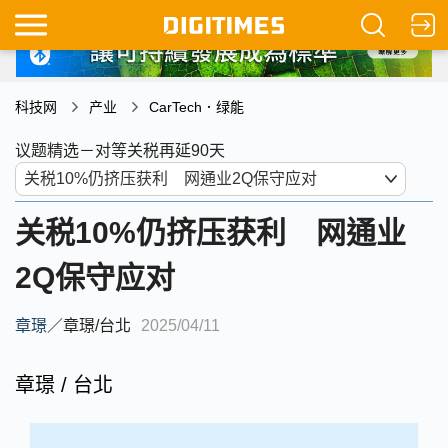
科技网
产业
CarTech．绿能
议题精选－对等关税再延90天
关税10%仍挤压获利 网通业
2Q保守应对
章璟
／
章璟/台北
2025/04/11
章璟 / 台北