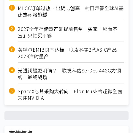
MLCC订单过热、出货比创高 村田示警全球AI基
建热潮将趋缓
2027全年存储器产能提前售罄 买家「秘而不
宣」只怕买不够
英特尔EMIB良率达标 联发科第2代ASIC产品
2028准时量产
光进铜退更明确？ 联发科估SerDes 448G为铜
线「最终战场」
SpaceX芯片采购大转向 Elon Musk舍超微全面
采用NVIDIA