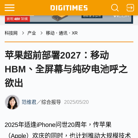
科技网
产业
移动．通讯．XR
苹果超前部署2027：移动
HBM、全屏幕与纯矽电池呼之
欲出
范维君
／
综合报导
2025/05/20
2025年适逢iPhone问世20周年，传苹果
（Apple）欢庆的同时，也计划推动大规模技术