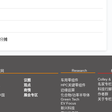
分摊
Research
技网
Colley &
议题
车用零组件
名家专栏
亚
观点
HPC关键零组件
科技行脚
商情
边缘运算
作者群
中国
展会专区
化合物/功率半导体
关于专栏
Green Tech
EV Focus
新兴科技