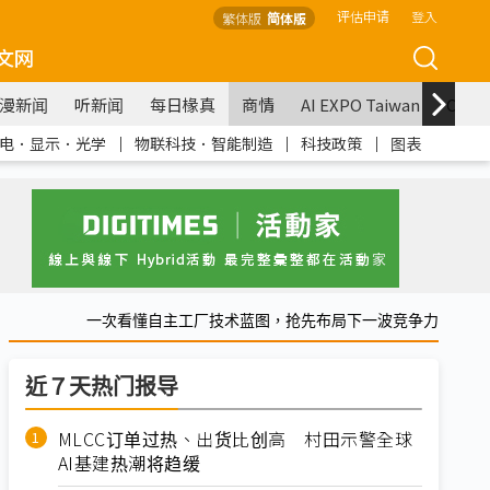
评估申请
登入
繁体版
简体版
文网
漫新闻
听新闻
每日椽真
商情
AI EXPO Taiwan
COM
电．显示．光学
｜
物联科技．智能制造
｜
科技政策
｜
图表
一次看懂自主工厂技术蓝图，抢先布局下一波竞争力
近７天热门报导
MLCC订单过热、出货比创高 村田示警全球
AI基建热潮将趋缓