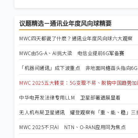
议题精选－通讯业年度风向球精要
MWC四天都说了什麽？通讯业年度风向球六大观察
MWC由5G-A、AI挑大梁 电信业提前6G军备赛
「机器间通讯」成下波重点 非地面网络苗头指向6G
MWC 2025五大转变：5G变现不易、脱钩中国趋势加
中华电开发法律专用LLM 卫星部署进展显着
无人机布局卫星通讯 耀登观察有「重、能、稳」三
MWC 2025不只AI NTN、O-RAN应用同为焦点