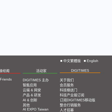
■
中文繁體版
■
English
DIGITIMES
椽经阁
活动家
 Friends
DIGITIMES 主办
关于我们
智能应用
会员服务
云端 & 网安
科技椽送门
产品 & 研发
科技产业报订阅
AI & 创新
订阅DIGITIMES移动版
其他
整合行销服务
AI EXPO Taiwan
人才招募