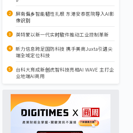
屏南偏乡智能韧性扎根 东港安泰医院导入AI影
像识别
英特蒙以新一代实时软件推动工业控制革新
昕力信息跨足国防科技 携手美商Juxta引进尖
端全域定位科技
台科大育成新创虎智科技亮相AI WAVE 主打企
业地端AI商用