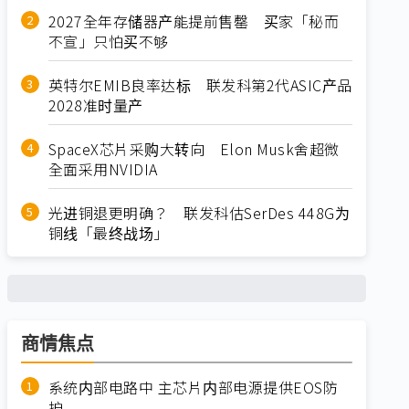
2027全年存储器产能提前售罄 买家「秘而
不宣」只怕买不够
英特尔EMIB良率达标 联发科第2代ASIC产品
2028准时量产
SpaceX芯片采购大转向 Elon Musk舍超微
全面采用NVIDIA
光进铜退更明确？ 联发科估SerDes 448G为
铜线「最终战场」
商情焦点
系统内部电路中 主芯片内部电源提供EOS防
护