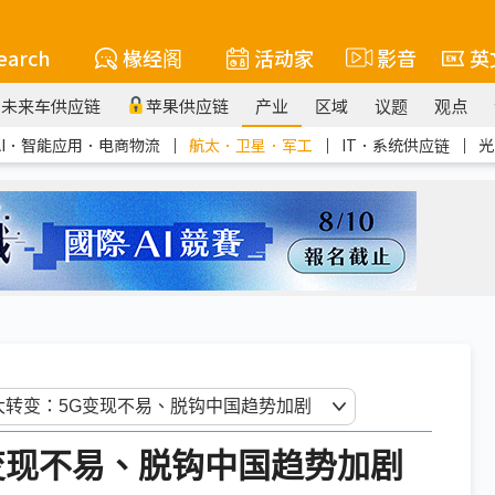
earch
椽经阁
活动家
影音
英
未来车供应链
苹果供应链
产业
区域
议题
观点
AI．智能应用．电商物流
｜
航太．卫星．军工
｜
IT．系统供应链
｜
光
G变现不易、脱钩中国趋势加剧