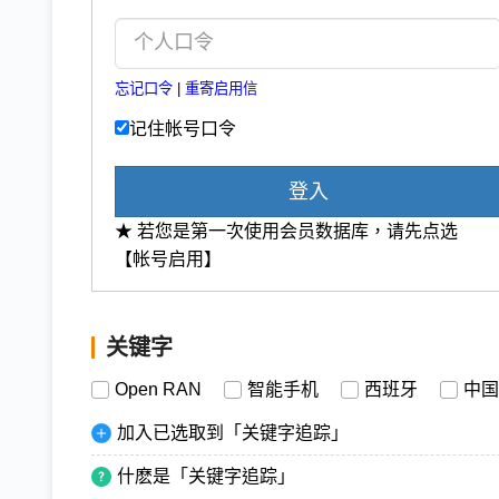
忘记口令
|
重寄启用信
记住帐号口令
登入
★ 若您是第一次使用会员数据库，请先点选
【帐号启用】
关键字
Open RAN
智能手机
西班牙
中国
加入已选取到「关键字追踪」
什麽是「关键字追踪」