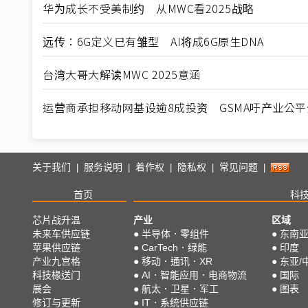
华为成长不受美制约 从MWC看2025战略
远传：6G定义已有雏型 AI将成6G原生DNA
台湾大哥大解读MWC 2025意涵
运营商承担移动网基设逾8成投资 GSMA吁产业公平
关于我们
服务说明
着作权
隐私权
常见问题
|
|
|
|
|
首页
科
芯片战升温
产业
区域
未来车供应链
●
半导体．零组件
●
东南
苹果供应链
●
CarTech．绿能
●
印度
产业九宫格
●
移动．通讯．XR
●
东亚/
科技椽送门
●
AI．智能应用．电商物流
●
国际
展会
●
航太．卫星．军工
●
图表
修订与更新
●
IT．系统供应链