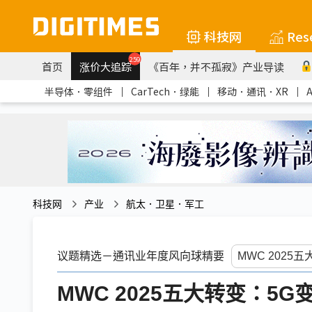
科技网
Res
259
首页
涨价大追踪
《百年，并不孤寂》产业导读
半导体．零组件
｜
CarTech．绿能
｜
移动．通讯．XR
｜
科技网
产业
航太．卫星．军工
议题精选－通讯业年度风向球精要
MWC 2025五大转变：5