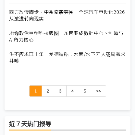
西方放慢脚步、中系奇袭突围 全球汽车电动化2026
从激进转向现实
地缘政治重塑科技版图 东南亚成数据中心、制造与
AI角力核心
供不应求再十年 龙德造船：水面/水下无人载具需求
井喷
1
2
3
4
5
>>
近７天热门报导