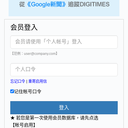
会员登入
【范例：user@company.com】
忘记口令
|
重寄启用信
记住帐号口令
登入
★ 若您是第一次使用会员数据库，请先点选
【帐号启用】