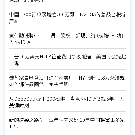
中国H200订单暴增逾200万颗 NVIDIA传急敲台积新
产能
黄仁勳诚聘Groq 员工股权「折现」约9成随CEO加
入NVIDIA
川普10万美元H-1B签证费用争议延烧 美国商会提起
上诉
魏哲家自嘲含泪打造台积美厂 NYT剖析1.8万条法规
如何绑住晶圆代工龙头手脚
从DeepSeek到H200松绑 盘点NVIDIA 2025年十大
关键时刻
新的逆袭之路？ 业者估未来5~10年中国将窜出多家
TPU