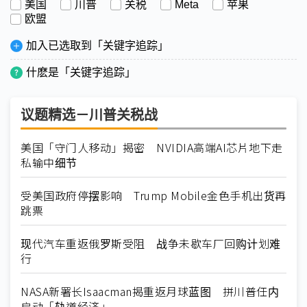
美国
川普
关税
Meta
苹果
欧盟
加入已选取到「关键字追踪」
什麽是「关键字追踪」
议题精选－川普关税战
美国「守门人移动」揭密 NVIDIA高端AI芯片地下走
私输中细节
受美国政府停摆影响 Trump Mobile金色手机出货再
跳票
现代汽车重返俄罗斯受阻 战争未歇车厂回购计划难
行
NASA新署长Isaacman揭重返月球蓝图 拼川普任内
启动「轨道经济」