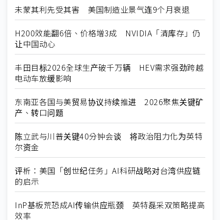
未蒙其利先受其害 美国制造业景气连9个月衰退
H200效能翻6倍、价格增3成 NVIDIA「清库存」仍
让中国动心
丰田目标2026全球生产破千万辆 HEV需求强劲跨越
电动车放缓影响
东南亚各国与美贸易协议持续推进 2026聚焦关键矿
产、转口问题
陈立武与川普关键40分钟会谈 将政治阻力化为英特
尔资金
评析：美国「创世纪任务」AI科研战略对台湾供应链
的启示
InP基板荒恐成AI传输供应瓶颈 英特磊采双策略提高
效率