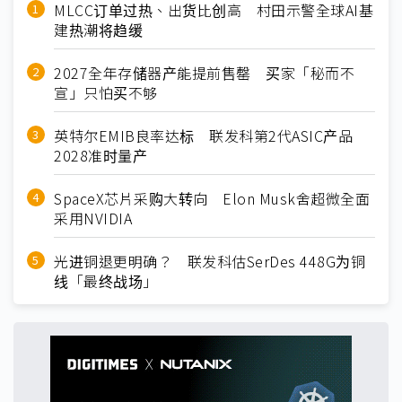
MLCC订单过热、出货比创高 村田示警全球AI基
建热潮将趋缓
2027全年存储器产能提前售罄 买家「秘而不
宣」只怕买不够
英特尔EMIB良率达标 联发科第2代ASIC产品
2028准时量产
SpaceX芯片采购大转向 Elon Musk舍超微全面
采用NVIDIA
光进铜退更明确？ 联发科估SerDes 448G为铜
线「最终战场」