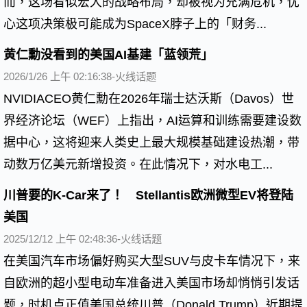
而，这场看似宏大的战略布局，却被视为充满危机，忧
心这项决策极可能成为SpaceX脖子上的「财务...
黄仁勳没看到的美国AI基建「蓝领荒」
2026/1/26 上午 02:16:38-火线话题
NVIDIACEO黄仁勳在2026年瑞士达沃斯（Davos）世
界经济论坛（WEF）上指出，AI运算和训练需要建设数
据中心，这将迎来人类史上最大规模基础建设热潮，带
动数万亿美元新增投资。在此情况下，对水电工...
川普要的K-Car来了！ Stellantis欧洲微型EV将登陆
美国
2025/12/12 上午 02:48:36-火线话题
在美国汽车市场偏好购买大型SUV与皮卡车情况下，来
自欧洲的超小型电动车准备进入美国市场却悄悄引发话
题，时机点正值美国总统川普（Donald Trump）近期提