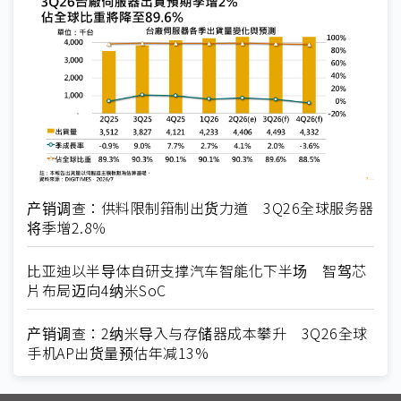
产销调查：供料限制箝制出货力道 3Q26全球服务器
将季增2.8％
比亚迪以半导体自研支撑汽车智能化下半场 智驾芯
片布局迈向4纳米SoC
产销调查：2纳米导入与存储器成本攀升 3Q26全球
手机AP出货量预估年减13%