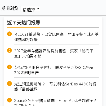
期间浏览 :
近７天热门报导
MLCC订单过热、出货比创高 村田示警全球AI基
建热潮将趋缓
2027全年存储器产能提前售罄 买家「秘而不
宣」只怕买不够
英特尔EMIB良率达标 联发科第2代ASIC产品
2028准时量产
光进铜退更明确？ 联发科估SerDes 448G为铜
线「最终战场」
SpaceX芯片采购大转向 Elon Musk舍超微全面
采用NVIDIA