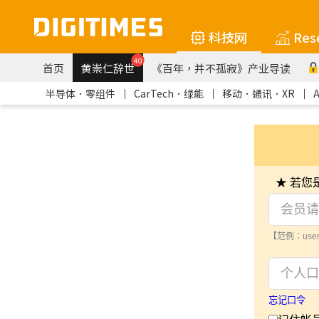
科技网
Res
40
首页
黄崇仁辞世
《百年，并不孤寂》产业导读
半导体．零组件
｜
CarTech．绿能
｜
移动．通讯．XR
｜
★ 若
【范例：user
忘记口令