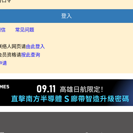
号口令
登入
用信
常见问题
联络人网页请
由此登入
会员资格请
按此查询
申请