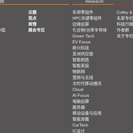
网
Research
议题
车用零组件
Colley &
观点
HPC关键零组件
名家专
商情
边缘运算
科技行
中国
展会专区
化合物/功率半导体
作者群
Green Tech
关于专
EV Focus
新兴科技
亚洲供应链
智能制造
智能家庭
物联网
宽频与无线
次时代移动通讯
Cloud
AI Focus
电脑运算
服务器
移动设备与应用
智能穿戴
CarTech
IC设计