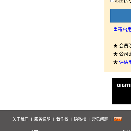
记住帐
重寄启
★ 会员
★ 公司
★
评估
关于我们
服务说明
着作权
隐私权
常见问题
|
|
|
|
|