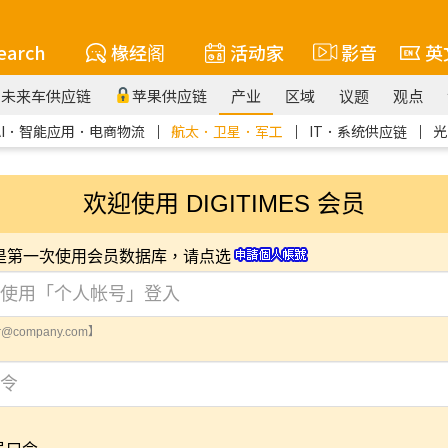
earch
椽经阁
活动家
影音
英
未来车供应链
苹果供应链
产业
区域
议题
观点
AI．智能应用．电商物流
｜
航太．卫星．军工
｜
IT．系统供应链
｜
光
欢迎使用 DIGITIMES 会员
您是第一次使用会员数据库，请点选
@company.com】