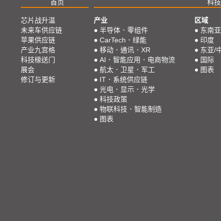
首页
科技
芯片战升温
产业
区域
未来车供应链
●
半导体．零组件
●
东南亚
苹果供应链
●
CarTech．绿能
●
印度
产业九宫格
●
移动．通讯．XR
●
东亚/
科技椽送门
●
AI．智能应用．电商物流
●
国际
展会
●
航太．卫星．军工
●
图表
修订与更新
●
IT．系统供应链
●
光电．显示．光学
●
科技政策
●
物联科技．智能制造
●
图表