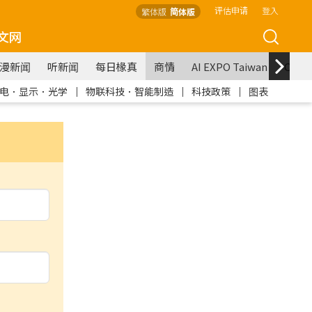
评估申请
登入
繁体版
简体版
文网
漫新闻
听新闻
每日椽真
商情
AI EXPO Taiwan
COM
电．显示．光学
｜
物联科技．智能制造
｜
科技政策
｜
图表