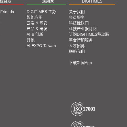
椽经阁
活动家
DIGITIMES
 Friends
DIGITIMES 主办
关于我们
栏
智能应用
会员服务
脚
云端 & 网安
科技椽送门
产品 & 研发
科技产业报订阅
栏
AI & 创新
订阅DIGITIMES移动版
其他
整合行销服务
AI EXPO Taiwan
人才招募
联络我们
下载新闻App