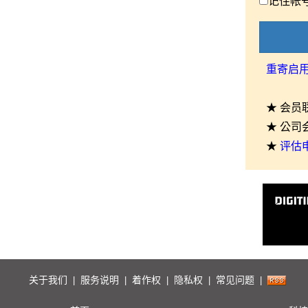
记住帐
重寄启
★ 会员
★ 公司
★
评估
关于我们
服务说明
着作权
隐私权
常见问题
|
|
|
|
|