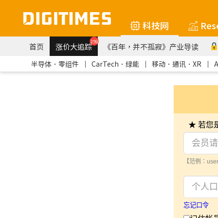
科技网
Res
259
首页
涨价大追踪
《百年，并不孤寂》产业导读
半导体．零组件
｜
CarTech．绿能
｜
移动．通讯．XR
｜
★ 若
【范例：user
忘记口令