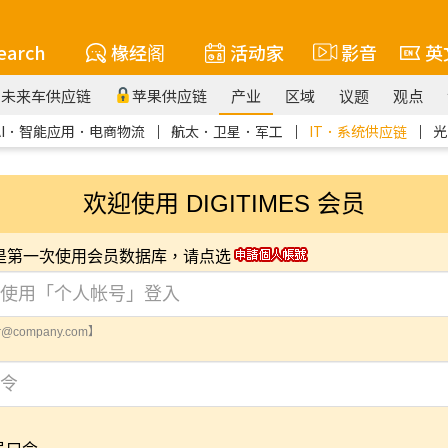
earch
椽经阁
活动家
影音
英
未来车供应链
苹果供应链
产业
区域
议题
观点
AI．智能应用．电商物流
｜
航太．卫星．军工
｜
IT．系统供应链
｜
光
欢迎使用 DIGITIMES 会员
您是第一次使用会员数据库，请点选
@company.com】