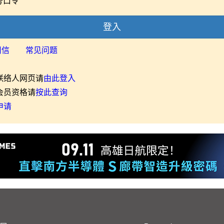
号口令
登入
用信
常见问题
联络人网页请
由此登入
会员资格请
按此查询
申请