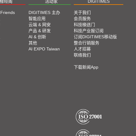
椽经阁
活动家
DIGITIMES
 Friends
DIGITIMES 主办
关于我们
栏
智能应用
会员服务
脚
云端 & 网安
科技椽送门
产品 & 研发
科技产业报订阅
栏
AI & 创新
订阅DIGITIMES移动版
其他
整合行销服务
AI EXPO Taiwan
人才招募
联络我们
下载新闻App