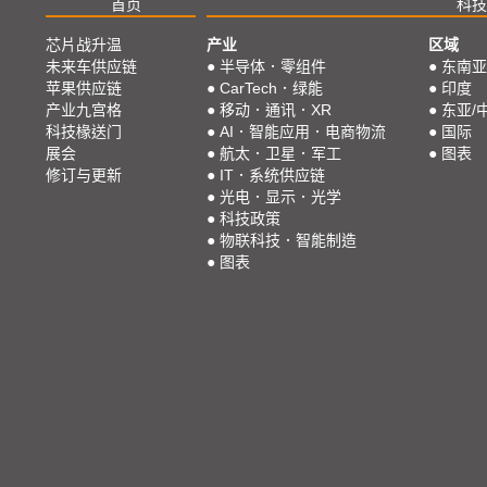
首页
科技
芯片战升温
产业
区域
未来车供应链
●
半导体．零组件
●
东南亚
苹果供应链
●
CarTech．绿能
●
印度
产业九宫格
●
移动．通讯．XR
●
东亚/
科技椽送门
●
AI．智能应用．电商物流
●
国际
展会
●
航太．卫星．军工
●
图表
修订与更新
●
IT．系统供应链
●
光电．显示．光学
●
科技政策
●
物联科技．智能制造
●
图表