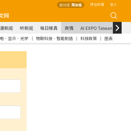
评估申请
登入
繁体版
简体版
文网
漫新闻
听新闻
每日椽真
商情
AI EXPO Taiwan
COM
电．显示．光学
｜
物联科技．智能制造
｜
科技政策
｜
图表