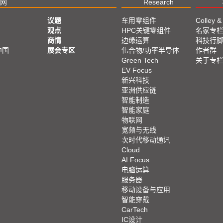
网
Research
议题
车用零组件
Colley &
观点
HPC关键零组件
名家专
商情
边缘运算
科技行
中国
展会专区
化合物/功率半导体
作者群
Green Tech
关于专
EV Focus
新兴科技
亚洲供应链
智能制造
智能家庭
物联网
宽频与无线
次时代移动通讯
Cloud
AI Focus
电脑运算
服务器
移动设备与应用
智能穿戴
CarTech
IC设计