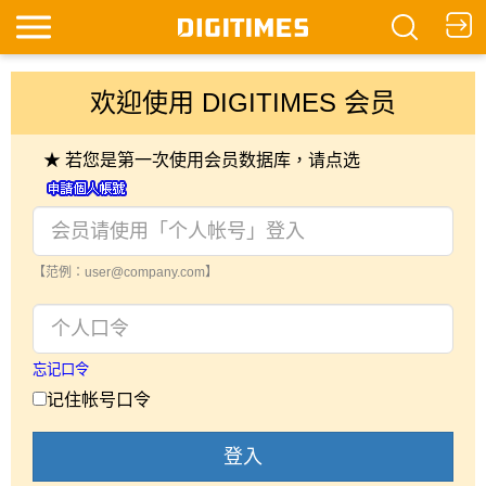
欢迎使用 DIGITIMES 会员
★ 若您是第一次使用会员数据库，请点选
【范例：user@company.com】
忘记口令
记住帐号口令
登入