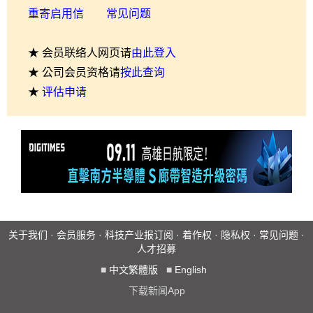
重寄启用信
常见问题
★ 会员联络人网页请
由此登入
★ 公司会员资格请
按此查询
★
评估申请
关于我们
·
会员服务
·
科技产业报订阅
·
着作权
·
隐私权
·
常见问题
·
人才招募
■
中文繁體版
■
English
下载新闻App