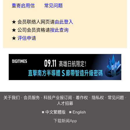
重寄启用信
常见问题
★ 会员联络人网页请
由此登入
★ 公司会员资格请
按此查询
★
评估申请
关于我们
·
会员服务
·
科技产业报订阅
·
着作权
·
隐私权
·
常见问题
·
人才招募
■
中文繁體版
■
English
下载新闻App