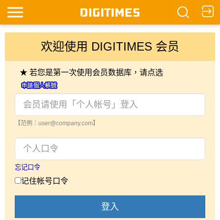
欢迎使用 DIGITIMES 会员
★ 若您是第一次使用会员数据库，请点选
【范例：user@company.com】
忘记口令
记住帐号口令
登入