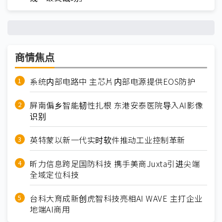
商情焦点
系统内部电路中 主芯片内部电源提供EOS防护
屏南偏乡智能韧性扎根 东港安泰医院导入AI影像
识别
英特蒙以新一代实时软件推动工业控制革新
昕力信息跨足国防科技 携手美商Juxta引进尖端
全域定位科技
台科大育成新创虎智科技亮相AI WAVE 主打企业
地端AI商用