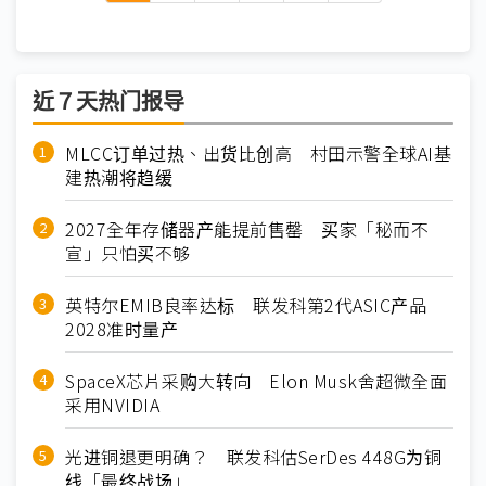
近７天热门报导
MLCC订单过热、出货比创高 村田示警全球AI基
建热潮将趋缓
2027全年存储器产能提前售罄 买家「秘而不
宣」只怕买不够
英特尔EMIB良率达标 联发科第2代ASIC产品
2028准时量产
SpaceX芯片采购大转向 Elon Musk舍超微全面
采用NVIDIA
光进铜退更明确？ 联发科估SerDes 448G为铜
线「最终战场」