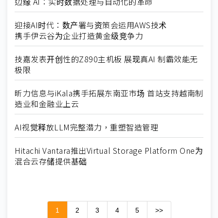
边缘 AI：实时数据处理与自动化的革命
迎接AI时代：数产署与资策会运用AWS技术
携手伊云谷为企业打造黄金级竞争力
技嘉发表开创性的Z890主机板 展现真AI 制霸效能无
极限
昕力信息与iKala携手拓展东南亚市场 首站支持越南制
造业和金融业上云
AI视觉释放LLM完整潜力，重塑智造管理
Hitachi Vantara推出Virtual Storage Platform One为
混合云存储提供基础
1
2
3
4
5
>>