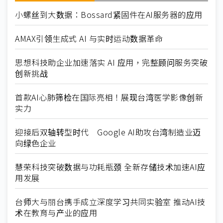
小螺丝到大数据：Bossard紧固件在AI服务器的应用
AMAX引领生成式 AI 与实时运动数据革命
思想科技助企业加速落实 AI 应用，完整顾问服务突破
创新挑战
首款AI心肺筛检在国际亮相！展现台湾医学影像创新
实力
迎接后双轴转型时代 Google AI助攻台湾制造业迈
向绿色企业
慧荣科技突破数据与功耗瓶颈 全新存储技术加速AI应
用发展
台师大与丽台携手成立深度学习共同实验室 推动AI技
术在教育与产业的应用