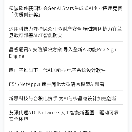
精诚软件获国科会GenAI Stars生成式AI企业应用竞赛
「优质创新奖」
运用科技力守护民众生命财产安全 精诚集团协力宜兰
县政府部署AIoT智能防灾
晶睿通讯AI安防解决方案 导入全新AI功能RealSight
Engine
西门子推出下一代AI加强型电子系统设计软件
F5与NetApp加速并简化大型语言模型AI部署
新思科技与台积电携手 为AI与多晶粒设计加速创新
友讯代理A10 Networks人工智能新蓝图 驱动可靠
安全环境