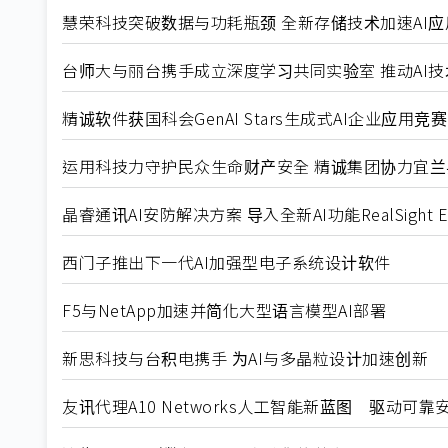
慧荣科技突破数据与功耗瓶颈 全新存储技术加速AI应
台师大与丽台携手成立深度学习共同实验室 推动AI
精诚软件获国科会GenAI Stars生成式AI企业应用
运用科技力守护民众生命财产安全 精诚集团协力宜兰县
晶睿通讯AI安防解决方案 导入全新AI功能RealSight En
西门子推出下一代AI加强型电子系统设计软件
F5与NetApp加速并简化大型语言模型AI部署
新思科技与台积电携手 为AI与多晶粒设计加速创新
友讯代理A10 Networks人工智能新蓝图 驱动可靠