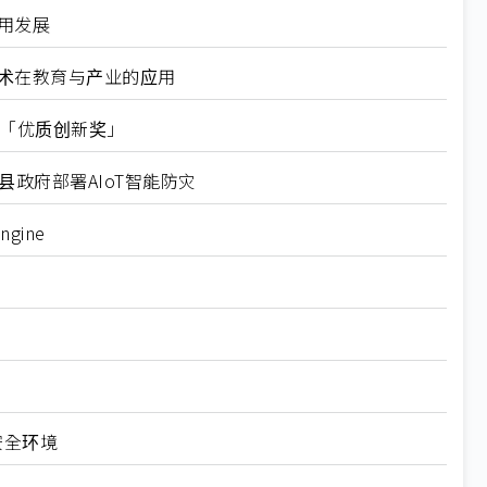
用发展
技术在教育与产业的应用
竞赛「优质创新奖」
政府部署AIoT智能防灾
gine
安全环境