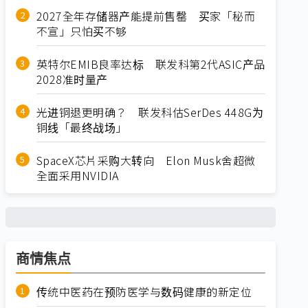
2027全年存储器产能提前售罄 买家「秘而
不宣」只怕买不够
英特尔EMIB良率达标 联发科第2代ASIC产品
2028准时量产
光进铜退更明确？ 联发科估SerDes 448G为
铜线「最终战场」
SpaceX芯片采购大转向 Elon Musk舍超微
全面采用NVIDIA
商情焦点
传统中医药在预防医学与数码健康的新定位