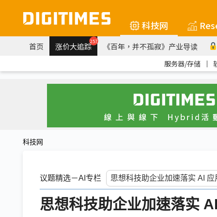
科技网
Res
257
首页
涨价大追踪
《百年，并不孤寂》产业导读
服务器/存储
｜
科技网
议题精选－AI专栏
思想科技助企业加速落实 A