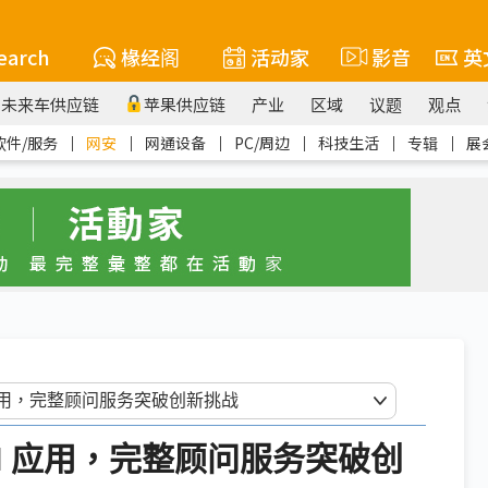
earch
椽经阁
活动家
影音
英
未来车供应链
苹果供应链
产业
区域
议题
观点
软件/服务
｜
网安
｜
网通设备
｜
PC/周边
｜
科技生活
｜
专辑
｜
展
I 应用，完整顾问服务突破创