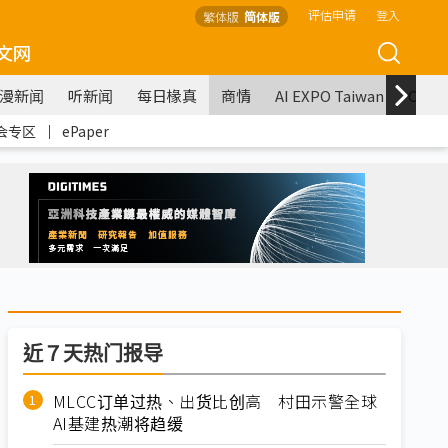
评估申请
登入
繁体版
简体版
文网
漫新闻
听新闻
每日椽真
商情
AI EXPO Taiwan
COM
会专区
｜
ePaper
近７天热门报导
MLCC订单过热、出货比创高 村田示警全球
AI基建热潮将趋缓