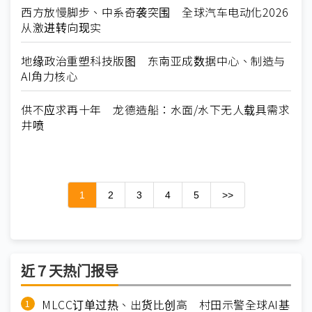
西方放慢脚步、中系奇袭突围 全球汽车电动化2026
从激进转向现实
地缘政治重塑科技版图 东南亚成数据中心、制造与
AI角力核心
供不应求再十年 龙德造船：水面/水下无人载具需求
井喷
1
2
3
4
5
>>
近７天热门报导
MLCC订单过热、出货比创高 村田示警全球AI基