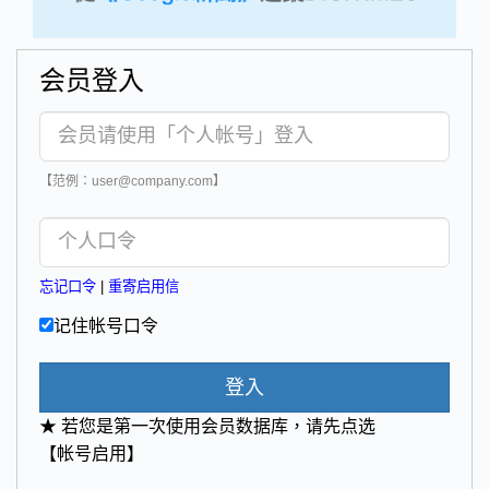
会员登入
【范例：user@company.com】
忘记口令
|
重寄启用信
记住帐号口令
登入
★ 若您是第一次使用会员数据库，请先点选
【帐号启用】