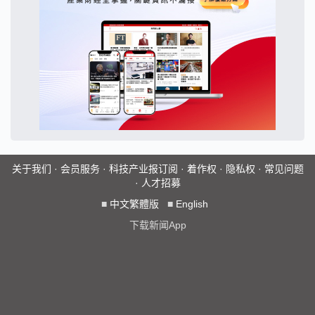
关于我们
·
会员服务
·
科技产业报订阅
·
着作权
·
隐私权
·
常见问题
·
人才招募
■
中文繁體版
■
English
下载新闻App