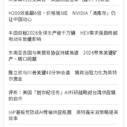
H200效能翻6倍、价格增3成 NVIDIA「清库存」仍
让中国动心
丰田目标2026全球生产破千万辆 HEV需求强劲跨越
电动车放缓影响
东南亚各国与美贸易协议持续推进 2026聚焦关键矿
产、转口问题
陈立武与川普关键40分钟会谈 将政治阻力化为英特
尔资金
评析：美国「创世纪任务」AI科研战略对台湾供应链
的启示
InP基板荒恐成AI传输供应瓶颈 英特磊采双策略提高
效率