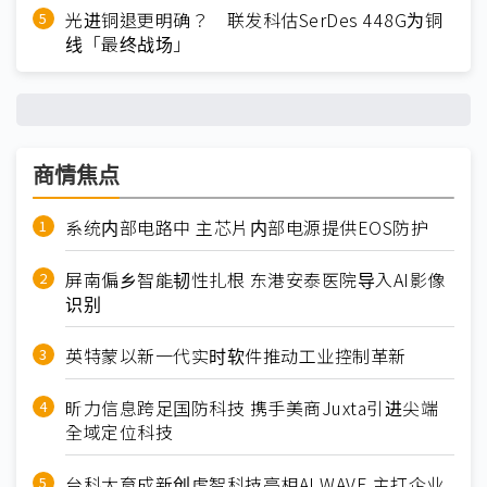
光进铜退更明确？ 联发科估SerDes 448G为铜
线「最终战场」
商情焦点
系统内部电路中 主芯片内部电源提供EOS防护
屏南偏乡智能韧性扎根 东港安泰医院导入AI影像
识别
英特蒙以新一代实时软件推动工业控制革新
昕力信息跨足国防科技 携手美商Juxta引进尖端
全域定位科技
台科大育成新创虎智科技亮相AI WAVE 主打企业