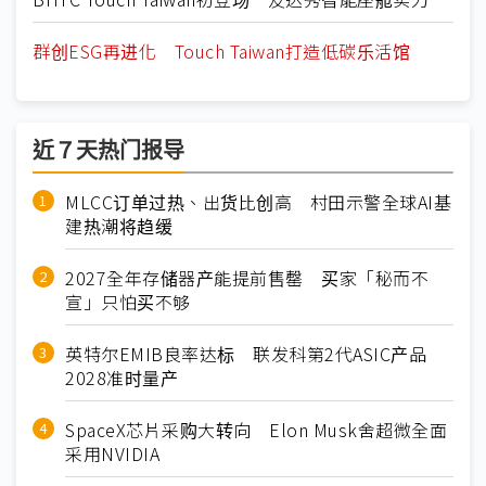
群创ESG再进化 Touch Taiwan打造低碳乐活馆
近７天热门报导
MLCC订单过热、出货比创高 村田示警全球AI基
建热潮将趋缓
2027全年存储器产能提前售罄 买家「秘而不
宣」只怕买不够
英特尔EMIB良率达标 联发科第2代ASIC产品
2028准时量产
SpaceX芯片采购大转向 Elon Musk舍超微全面
采用NVIDIA