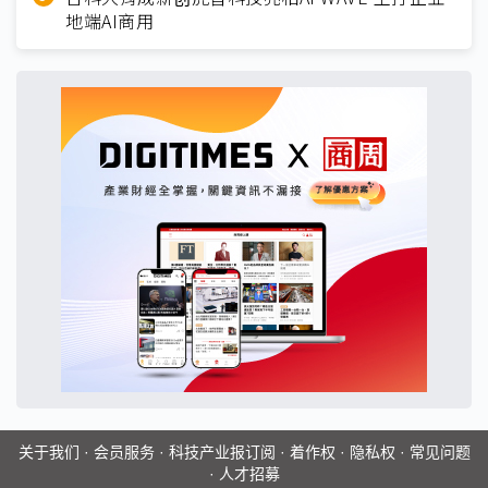
地端AI商用
关于我们
·
会员服务
·
科技产业报订阅
·
着作权
·
隐私权
·
常见问题
·
人才招募