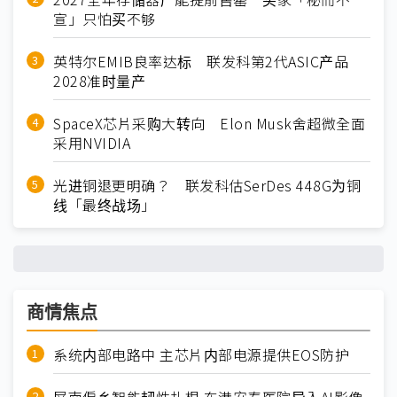
宣」只怕买不够
英特尔EMIB良率达标 联发科第2代ASIC产品
2028准时量产
SpaceX芯片采购大转向 Elon Musk舍超微全面
采用NVIDIA
光进铜退更明确？ 联发科估SerDes 448G为铜
线「最终战场」
商情焦点
系统内部电路中 主芯片内部电源提供EOS防护