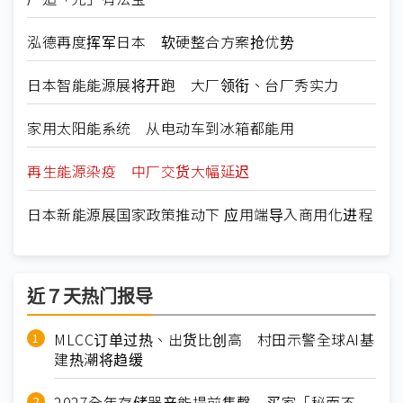
泓德再度挥军日本 软硬整合方案抢优势
日本智能能源展将开跑 大厂领衔、台厂秀实力
家用太阳能系统 从电动车到冰箱都能用
再生能源染疫 中厂交货大幅延迟
日本新能源展国家政策推动下 应用端导入商用化进程
近７天热门报导
MLCC订单过热、出货比创高 村田示警全球AI基
建热潮将趋缓
2027全年存储器产能提前售罄 买家「秘而不