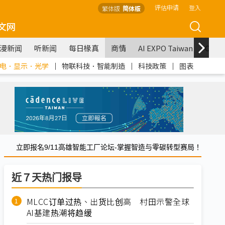
评估申请
登入
繁体版
简体版
文网
漫新闻
听新闻
每日椽真
商情
AI EXPO Taiwan
COM
电．显示．光学
｜
物联科技．智能制造
｜
科技政策
｜
图表
立即报名9/11高雄智能工厂论坛-掌握智造与零碳转型赛局！
近７天热门报导
MLCC订单过热、出货比创高 村田示警全球
AI基建热潮将趋缓