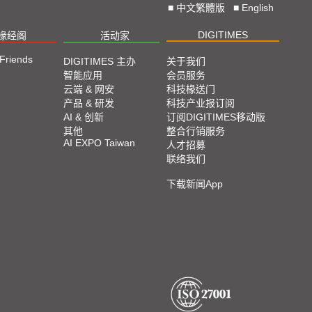
■
中文繁體版
■
English
DIGITIMES
椽经阁
活动家
 Friends
DIGITIMES 主办
关于我们
智能应用
会员服务
云端 & 网安
科技椽送门
产品 & 研发
科技产业报订阅
AI & 创新
订阅DIGITIMES移动版
其他
整合行销服务
AI EXPO Taiwan
人才招募
联络我们
下载新闻App