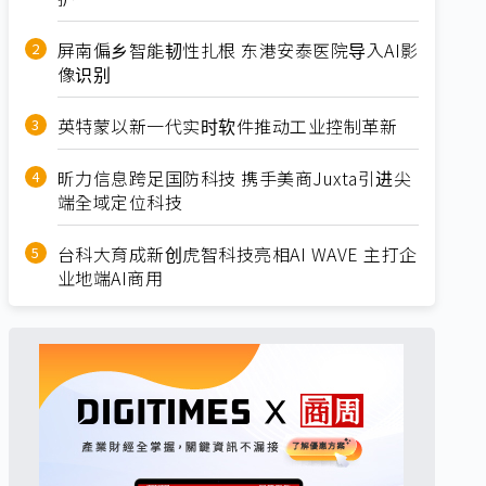
屏南偏乡智能韧性扎根 东港安泰医院导入AI影
像识别
英特蒙以新一代实时软件推动工业控制革新
昕力信息跨足国防科技 携手美商Juxta引进尖
端全域定位科技
台科大育成新创虎智科技亮相AI WAVE 主打企
业地端AI商用