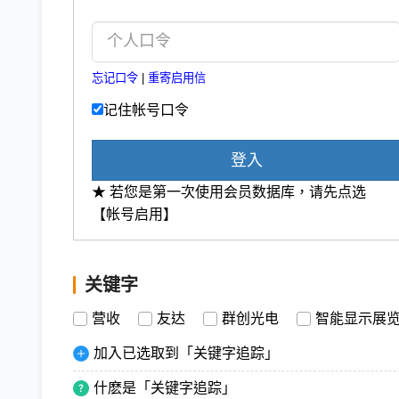
忘记口令
|
重寄启用信
记住帐号口令
登入
★ 若您是第一次使用会员数据库，请先点选
【帐号启用】
关键字
营收
友达
群创光电
智能显示展
加入已选取到「关键字追踪」
什麽是「关键字追踪」