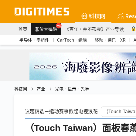
科技网
Res
259
首页
涨价大追踪
《百年，并不孤寂》产业导读
半导体．零组件
｜
CarTech．绿能
｜
移动．通讯．XR
｜
科技网
产业
光电．显示．光学
议题精选－运动赛事掀起电视浪花
（Touch Taiwan）面