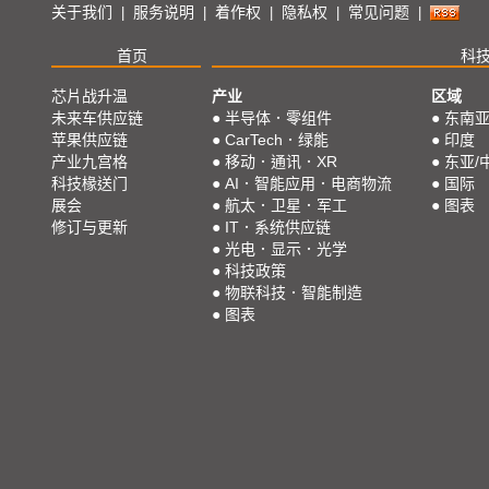
关于我们
服务说明
着作权
隐私权
常见问题
|
|
|
|
|
首页
科
芯片战升温
产业
区域
未来车供应链
●
半导体．零组件
●
东南
苹果供应链
●
CarTech．绿能
●
印度
产业九宫格
●
移动．通讯．XR
●
东亚/
科技椽送门
●
AI．智能应用．电商物流
●
国际
展会
●
航太．卫星．军工
●
图表
修订与更新
●
IT．系统供应链
●
光电．显示．光学
●
科技政策
●
物联科技．智能制造
●
图表