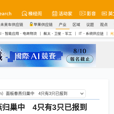
earch
椽经阁
活动家
影音
英
未来车供应链
苹果供应链
产业
区域
议题
观点
AI．智能应用．电商物流
｜
航太．卫星．军工
｜
IT．系统供应链
｜
光
板春燕归巢中 4只有3只已报到