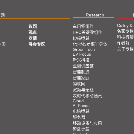
Research
技网
Colley &
议题
车用零组件
名家专栏
亚
观点
HPC关键零组件
科技行脚
商情
边缘运算
作者群
中国
展会专区
化合物/功率半导体
关于专栏
Green Tech
EV Focus
新兴科技
亚洲供应链
智能制造
智能家庭
物联网
宽频与无线
次时代移动通讯
Cloud
AI Focus
电脑运算
服务器
移动设备与应用
智能穿戴