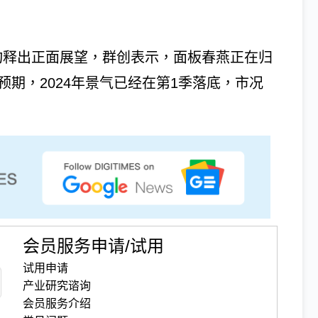
面板双虎均释出正面展望，群创表示，面板春燕正在归
预期，2024年景气已经在第1季落底，市况
会员服务申请/试用
试用申请
产业研究谘询
会员服务介绍