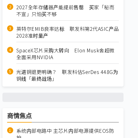
2027全年存储器产能提前售罄 买家「秘而
不宣」只怕买不够
英特尔EMIB良率达标 联发科第2代ASIC产品
2028准时量产
SpaceX芯片采购大转向 Elon Musk舍超微
全面采用NVIDIA
光进铜退更明确？ 联发科估SerDes 448G为
铜线「最终战场」
商情焦点
系统内部电路中 主芯片内部电源提供EOS防
护