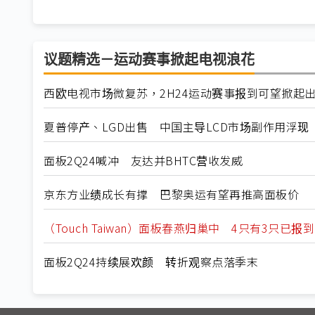
议题精选－运动赛事掀起电视浪花
西欧电视市场微复苏，2H24运动赛事报到可望掀起
夏普停产、LGD出售 中国主导LCD市场副作用浮现
面板2Q24喊冲 友达并BHTC营收发威
京东方业绩成长有撑 巴黎奥运有望再推高面板价
（Touch Taiwan）面板春燕归巢中 4只有3只已报到
面板2Q24持续展欢颜 转折观察点落季末