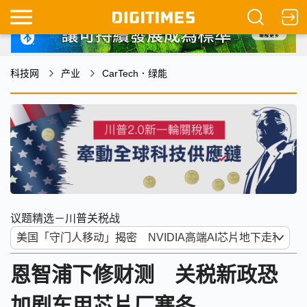
科技网
产业
CarTech．绿能
议题精选－川普关税战
恩智浦下修财测 关税新政恐
加剧车用芯片厂寒冬