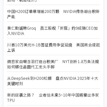
中国H200订单暴增逾200万颗 NVIDIA传急敲台积新
产能
黄仁勳诚聘Groq 员工股权「折现」约9成随CEO加
入NVIDIA
川普10万美元H-1B签证费用争议延烧 美国商会提起
上诉
魏哲家自嘲含泪打造台积美厂 NYT剖析1.8万条法规
如何绑住晶圆代工龙头手脚
从DeepSeek到H200松绑 盘点NVIDIA 2025年十大
关键时刻
新的逆袭之路？ 业者估未来5~10年中国将窜出多家
TPU