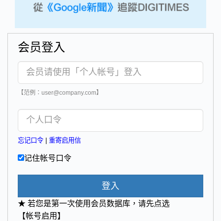
会员登入
【范例：user@company.com】
忘记口令
|
重寄启用信
记住帐号口令
登入
★ 若您是第一次使用会员数据库，请先点选
【帐号启用】