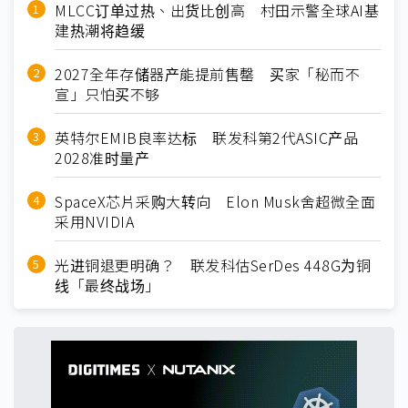
MLCC订单过热、出货比创高 村田示警全球AI基
建热潮将趋缓
2027全年存储器产能提前售罄 买家「秘而不
宣」只怕买不够
英特尔EMIB良率达标 联发科第2代ASIC产品
2028准时量产
SpaceX芯片采购大转向 Elon Musk舍超微全面
采用NVIDIA
光进铜退更明确？ 联发科估SerDes 448G为铜
线「最终战场」