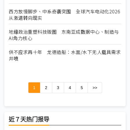
西方放慢脚步、中系奇袭突围 全球汽车电动化2026
从激进转向现实
地缘政治重塑科技版图 东南亚成数据中心、制造与
AI角力核心
供不应求再十年 龙德造船：水面/水下无人载具需求
井喷
1
2
3
4
5
>>
近７天热门报导