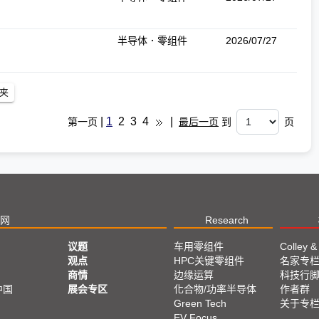
半导体．零组件
2026/07/27
|
1
2
3
4
|
第一页
最后一页
到
页
网
Research
议题
车用零组件
Colley &
观点
HPC关键零组件
名家专
商情
边缘运算
科技行
中国
展会专区
化合物/功率半导体
作者群
Green Tech
关于专
EV Focus