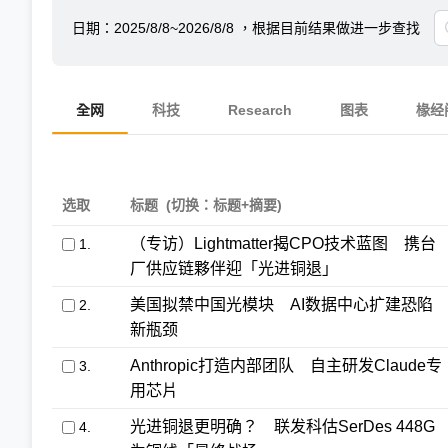
日期：
2025/8/8~2026/8/8
，根据目前结果做进一步查找
全网
科技
Research
图表
椽经
选取
标题
(切换：标题+摘要)
（专访）Lightmatter揭CPO技术蓝图 携台
1.
厂供应链夥伴迎「光进铜退」
美国拟禁中国光模块 AI数据中心扩建恐陷
2.
新瓶颈
Anthropic打造内部团队 自主研发Claude专
3.
用芯片
光进铜退更明确？ 联发科估SerDes 448G
4.