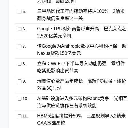
为铜线「最终战场」
三星晶圆代工年内稼动率将达100% 2纳米
5.
翻身战仍看良率这一关
Google TPU对外商售呼声升高 巴克莱点名
6.
2,520亿美元商机
传Google为Anthropic数据中心租约担保 助
7.
Nexus贷款150亿美元
立积：Wi-Fi 7下半年导入动能仍强 零组件
8.
吃紧恐影响出货节奏
瑞昱信心全产品年成长 高端PC独强、涨价
9.
效益3Q显现
AI基础设施进入多元架构Fabric竞争 光铜互
10.
连与供应链协作左右系统效能
HBM5速度拼提升50% 三星规划导入2纳米
11.
GAA基础晶粒