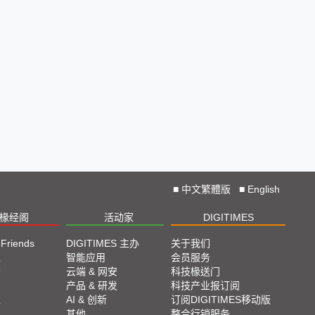
■
中文繁體版
■
English
椽经阁
活动家
DIGITIMES
 Friends
DIGITIMES 主办
关于我们
栏
智能应用
会员服务
脚
云端 & 网安
科技椽送门
产品 & 研发
科技产业报订阅
栏
AI & 创新
订阅DIGITIMES移动版
其他
整合行销服务