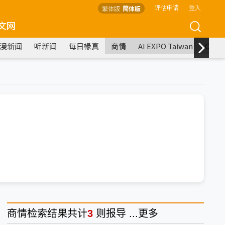
评估申请
登入
繁体版
简体版
文网
漫新闻
听新闻
每日椽真
商情
AI EXPO Taiwan
COM
商情
检索结果共计
3
则报导 ...
更多