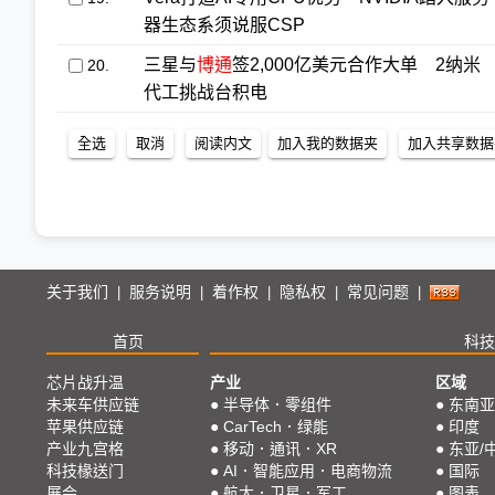
器生态系须说服CSP
三星与
博通
签2,000亿美元合作大单 2纳米
20.
代工挑战台积电
关于我们
服务说明
着作权
隐私权
常见问题
|
|
|
|
|
首页
科技
芯片战升温
产业
区域
未来车供应链
●
半导体．零组件
●
东南亚
苹果供应链
●
CarTech．绿能
●
印度
产业九宫格
●
移动．通讯．XR
●
东亚/
科技椽送门
●
AI．智能应用．电商物流
●
国际
展会
●
航太．卫星．军工
●
图表