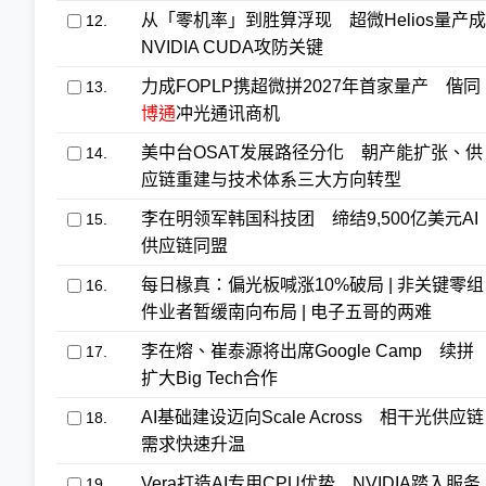
从「零机率」到胜算浮现 超微Helios量产成
12.
NVIDIA CUDA攻防关键
力成FOPLP携超微拼2027年首家量产 偕同
13.
博通
冲光通讯商机
美中台OSAT发展路径分化 朝产能扩张、供
14.
应链重建与技术体系三大方向转型
李在明领军韩国科技团 缔结9,500亿美元AI
15.
供应链同盟
每日椽真：偏光板喊涨10%破局 | 非关键零组
16.
件业者暂缓南向布局 | 电子五哥的两难
李在熔、崔泰源将出席Google Camp 续拼
17.
扩大Big Tech合作
AI基础建设迈向Scale Across 相干光供应链
18.
需求快速升温
Vera打造AI专用CPU优势 NVIDIA踏入服务
19.