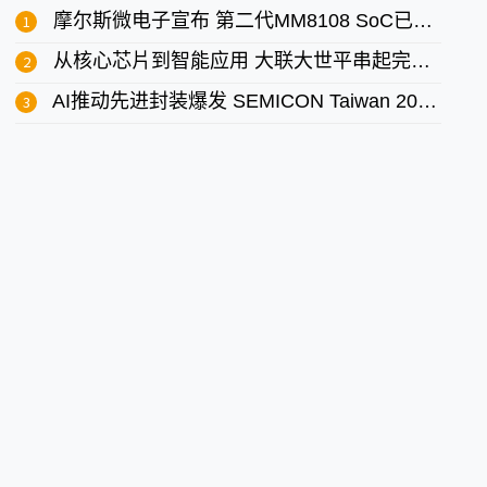
摩尔斯微电子宣布 第二代MM8108 SoC已全面量产并正式上市
从核心芯片到智能应用 大联大世平串起完整AI版图
AI推动先进封装爆发 SEMICON Taiwan 2025 汇聚全球力量