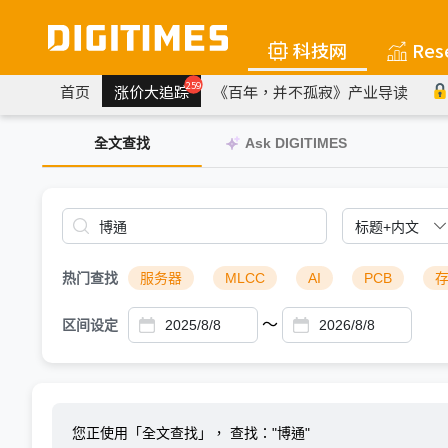
科技网
Res
259
首页
涨价大追踪
《百年，并不孤寂》产业导读
全文查找
Ask DIGITIMES
热门查找
服务器
MLCC
AI
PCB
～
区间设定
您正使用「全文查找」，
查找："博通"