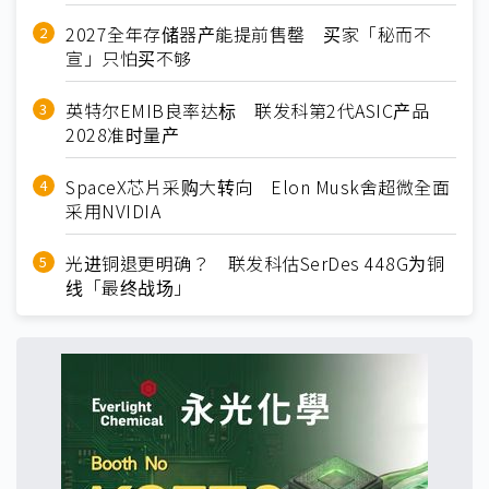
2027全年存储器产能提前售罄 买家「秘而不
宣」只怕买不够
英特尔EMIB良率达标 联发科第2代ASIC产品
2028准时量产
SpaceX芯片采购大转向 Elon Musk舍超微全面
采用NVIDIA
光进铜退更明确？ 联发科估SerDes 448G为铜
线「最终战场」