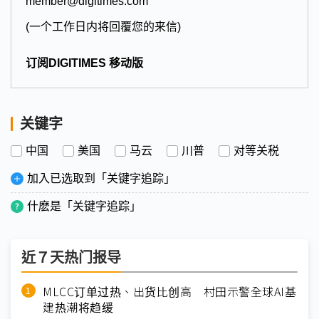
member@digitimes.com
(一个工作日内将回覆您的来信)
订阅DIGITIMES 移动版
关键字
中国
美国
马云
川普
对等关税
加入已选取到「关键字追踪」
什麽是「关键字追踪」
近７天热门报导
MLCC订单过热、出货比创高 村田示警全球AI基
建热潮将趋缓