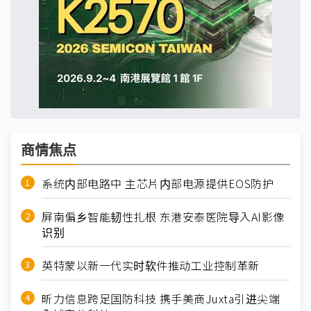
商情焦点
系统内部电路中 主芯片内部电源提供EOS防护
屏南偏乡智能韧性扎根 东港安泰医院导入AI影像
识别
英特蒙以新一代实时软件推动工业控制革新
昕力信息跨足国防科技 携手美商Juxta引进尖端