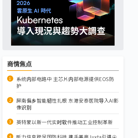
商情焦点
系统内部电路中 主芯片内部电源提供EOS防
护
屏南偏乡智能韧性扎根 东港安泰医院导入AI影
像识别
英特蒙以新一代实时软件推动工业控制革新
昕力信息跨足国防科技 携手美商Juxta引进尖