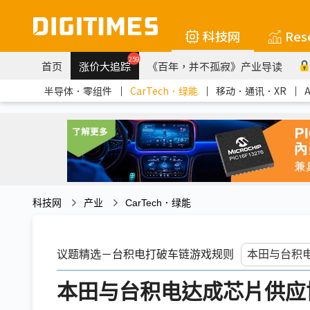
科技网
Res
259
首页
涨价大追踪
《百年，并不孤寂》产业导读
半导体．零组件
｜
CarTech．绿能
｜
移动．通讯．XR
｜
科技网
产业
CarTech．绿能
议题精选－台积电打破车链游戏规则
本田与台积电达成芯片供应