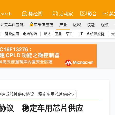
earch
椽经阁
活动家
影音
英
未来车供应链
苹果供应链
产业
区域
议题
观点
AI．智能应用．电商物流
｜
航太．卫星．军工
｜
IT．系统供应链
｜
光
协议 稳定车用芯片供应