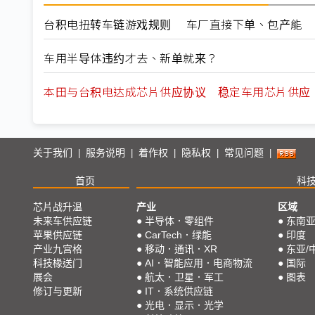
台积电扭转车链游戏规则 车厂直接下单、包产能
车用半导体违约才去、新单就来？
本田与台积电达成芯片供应协议 稳定车用芯片供应
关于我们
服务说明
着作权
隐私权
常见问题
|
|
|
|
|
首页
科
芯片战升温
产业
区域
未来车供应链
●
半导体．零组件
●
东南
苹果供应链
●
CarTech．绿能
●
印度
产业九宫格
●
移动．通讯．XR
●
东亚/
科技椽送门
●
AI．智能应用．电商物流
●
国际
展会
●
航太．卫星．军工
●
图表
修订与更新
●
IT．系统供应链
●
光电．显示．光学