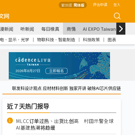
评估申请
登入
繁体版
简体版
文网
漫新闻
听新闻
每日椽真
商情
AI EXPO Taiwan
COM
电．显示．光学
｜
物联科技．智能制造
｜
科技政策
｜
图表
联发科设计观点 应材材料创新 独家开讲 破除AI芯片供应链
近７天热门报导
MLCC订单过热、出货比创高 村田示警全球
AI基建热潮将趋缓