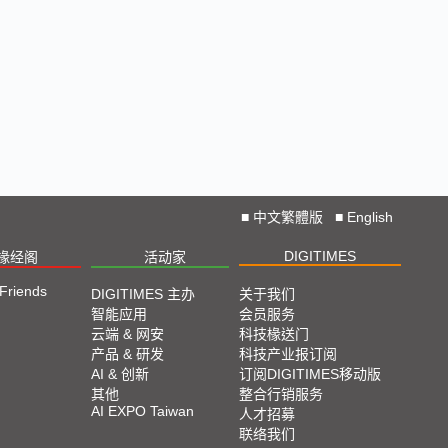
■
中文繁體版
■
English
DIGITIMES
椽经阁
活动家
 Friends
DIGITIMES 主办
关于我们
智能应用
会员服务
云端 & 网安
科技椽送门
产品 & 研发
科技产业报订阅
AI & 创新
订阅DIGITIMES移动版
其他
整合行销服务
AI EXPO Taiwan
人才招募
联络我们