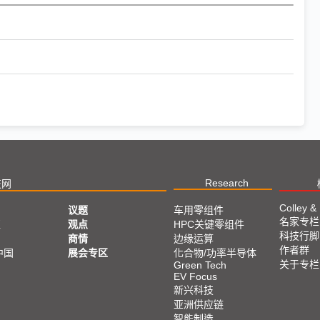
Research
技网
Colley &
议题
车用零组件
名家专栏
亚
观点
HPC关键零组件
科技行脚
商情
边缘运算
作者群
中国
展会专区
化合物/功率半导体
关于专栏
Green Tech
EV Focus
新兴科技
亚洲供应链
智能制造