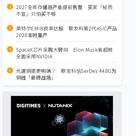
2027全年存储器产能提前售罄 买家「秘而
不宣」只怕买不够
英特尔EMIB良率达标 联发科第2代ASIC产品
2028准时量产
SpaceX芯片采购大转向 Elon Musk舍超微
全面采用NVIDIA
光进铜退更明确？ 联发科估SerDes 448G为
铜线「最终战场」