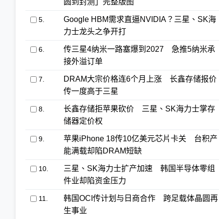
圆到封测」完整版图
Google HBM需求直逼NVIDIA？三星、SK海
5.
力士龙头之争开打
传三星4纳米一路塞爆到2027 急推5纳米承
6.
接外溢订单
DRAM大宗价格连6个月上涨 长鑫存储报价
7.
传一度高于三星
长鑫存储拒苹果砍价 三星、SK海力士掌存
8.
储器定价权
苹果iPhone 18传10亿美元芯片卡关 台积产
9.
能满载却陷DRAM短缺
三星、SK海力士扩产加速 韩国半导体零组
10.
件业却陷资金压力
韩国OCI传计划与日商合作 跨足载体晶圆再
11.
生事业