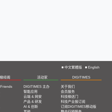
■
中文繁體版
■
English
椽经阁
活动家
DIGITIMES
 Friends
DIGITIMES 主办
关于我们
栏
智能应用
会员服务
脚
云端 & 网安
科技椽送门
产品 & 研发
科技产业报订阅
栏
AI & 创新
订阅DIGITIMES移动版
其他
整合行销服务