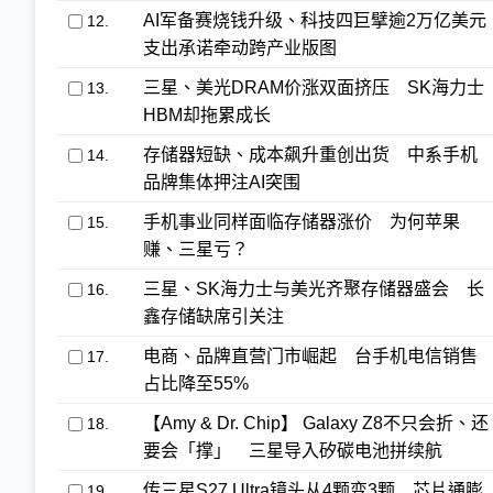
AI军备赛烧钱升级、科技四巨擘逾2万亿美元
12.
支出承诺牵动跨产业版图
三星、美光DRAM价涨双面挤压 SK海力士
13.
HBM却拖累成长
存储器短缺、成本飙升重创出货 中系手机
14.
品牌集体押注AI突围
手机事业同样面临存储器涨价 为何苹果
15.
赚、三星亏？
三星、SK海力士与美光齐聚存储器盛会 长
16.
鑫存储缺席引关注
电商、品牌直营门市崛起 台手机电信销售
17.
占比降至55%
【Amy & Dr. Chip】 Galaxy Z8不只会折、还
18.
要会「撑」 三星导入矽碳电池拼续航
传三星S27 Ultra镜头从4颗变3颗 芯片通膨
19.