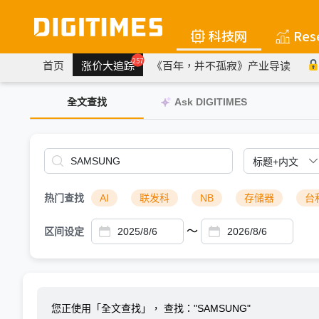
科技网
Res
257
首页
涨价大追踪
《百年，并不孤寂》产业导读
全文查找
Ask DIGITIMES
热门查找
AI
联发科
NB
存储器
台
～
区间设定
您正使用「全文查找」，
查找："SAMSUNG"