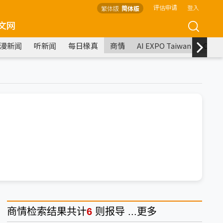
评估申请
登入
繁体版
简体版
文网
漫新闻
听新闻
每日椽真
商情
AI EXPO Taiwan
COM
商情
检索结果共计
6
则报导 ...
更多