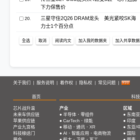
下力保售价
三星守住2Q26 DRAM龙头 美光紧咬SK海
20.
力士1个百分点
关于我们
服务说明
着作权
隐私权
常见问题
|
|
|
|
|
首页
科技
芯片战升温
产业
区域
未来车供应链
●
半导体．零组件
●
东南亚
苹果供应链
●
CarTech．绿能
●
印度
产业九宫格
●
移动．通讯．XR
●
东亚/
科技椽送门
●
AI．智能应用．电商物流
●
国际
展会
●
航太．卫星．军工
●
图表