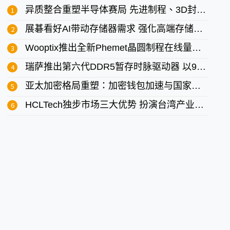
异质整合重塑半导体赛局 先进制程、3D封装与测试成关键
展碁看好AI带动存储器需求 强化高端存储市场代理布局
Wooptix推出全新Phemet晶圆制程在线量测解决方案
瑞萨推出第六代DDR5暂存时脉驱动器 以9600 MT/s的速率树立新效能标竿
亚太加密格局重塑：加密钱包加速与国家级金融机构展开合作?
HCLTech独步市场三大优势 扮演台湾产业海外布局最佳夥伴