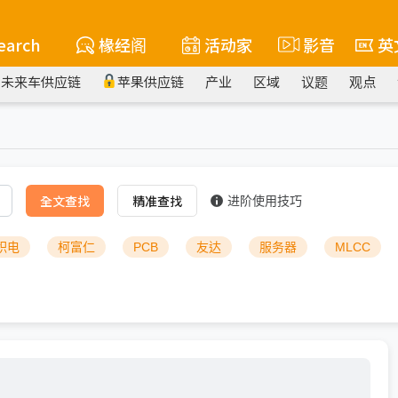
earch
椽经阁
活动家
影音
英
未来车供应链
苹果供应链
产业
区域
议题
观点
全文查找
精准查找
进阶使用技巧
积电
柯富仁
PCB
友达
服务器
MLCC