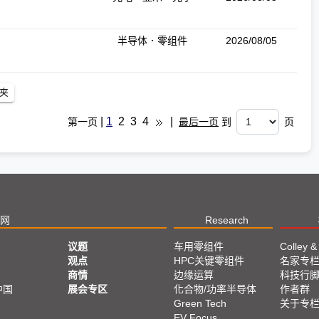
半导体．零组件
2026/08/05
|
1
2
3
4
|
第一页
最后一页
到
页
网
Research
议题
车用零组件
Colley &
观点
HPC关键零组件
名家专
商情
边缘运算
科技行
中国
展会专区
化合物/功率半导体
作者群
Green Tech
关于专
EV Focus