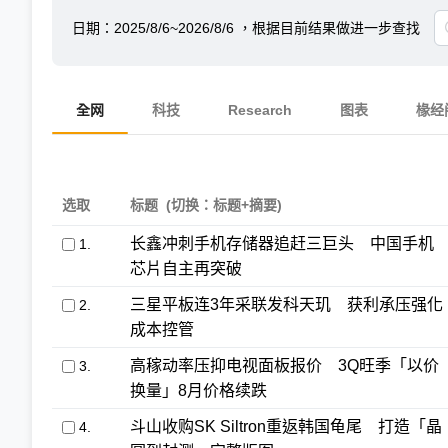
日期：
2025/8/6~2026/8/6
，根据目前结果做进一步查找
全网
科技
Research
图表
椽经
选取
标题
(切换：标题+摘要)
长鑫冲刺手机存储器追赶三巨头 中国手机
1.
芯片自主再突破
三星平板连3年采联发科天玑 获利承压强化
2.
成本控管
高稼动率压抑电视面板报价 3Q旺季「以价
3.
换量」8月价格续跌
斗山收购SK Siltron重返韩国龟尾 打造「晶
4.