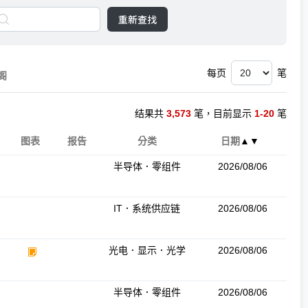
重新查找
每页
笔
阁
结果共
3,573
笔，目前显示
1-20
笔
图表
报告
分类
日期
▲
▼
半导体．零组件
2026/08/06
IT．系统供应链
2026/08/06
光电．显示．光学
2026/08/06
半导体．零组件
2026/08/06