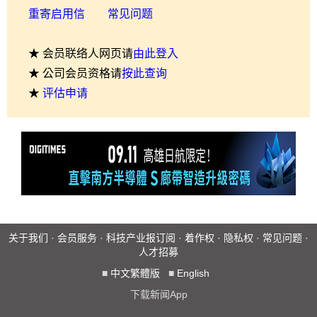
重寄启用信
常见问题
★ 会员联络人网页请
由此登入
★ 公司会员资格请
按此查询
★
评估申请
关于我们
·
会员服务
·
科技产业报订阅
·
着作权
·
隐私权
·
常见问题
·
人才招募
■
中文繁體版
■
English
下载新闻App