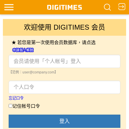
欢迎使用 DIGITIMES 会员
★ 若您是第一次使用会员数据库，请点选
【范例：user@company.com】
忘记口令
记住帐号口令
登入