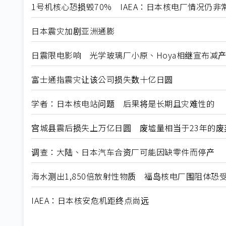
1号机核心恐损毁70% IAEA：日本核电厂情况仍非
日本震灾加剧亚洲通膨
日震限电影响 光学玻璃厂小原、Hoya相继宣布减
富士通指震灾让该公司损失数十亿日圆
学者：日本核电站问题 后果将是长期且灾难性的
宫城县震后损失上万亿日圆 废墟量相当于23年的废
调查：大陆、日本汽车合资厂可能因缺零件而停产
海水测出1,850倍放射性物质 福岛核电厂围阻体恐
IAEA：日本核安危机距终点尚远