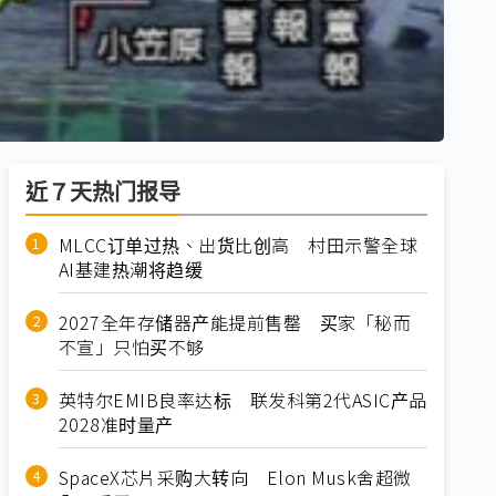
近７天热门报导
MLCC订单过热、出货比创高 村田示警全球
AI基建热潮将趋缓
2027全年存储器产能提前售罄 买家「秘而
不宣」只怕买不够
英特尔EMIB良率达标 联发科第2代ASIC产品
2028准时量产
SpaceX芯片采购大转向 Elon Musk舍超微