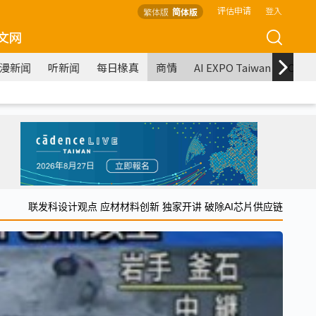
评估申请
登入
繁体版
简体版
文网
漫新闻
听新闻
每日椽真
商情
AI EXPO Taiwan
COM
联发科设计观点 应材材料创新 独家开讲 破除AI芯片供应链