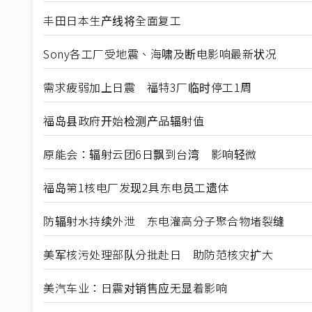
丰田日本生产线将全面复工
Sony各工厂受地震、海啸及断电影响最新状况
需求疲弱加上日震 福特3厂临时停工1周
福岛县政府开始检测产品辐射值
原能会：辐射云团6日飘到台湾 影响轻微
福岛第1核电厂发现2具东电员工遗体
防辐射水持续外泄 东电灌高分子聚合物堵裂缝
美军核污处理部队分批赴日 助防范核灾扩大
美汽车业：日震对销售应无显着影响