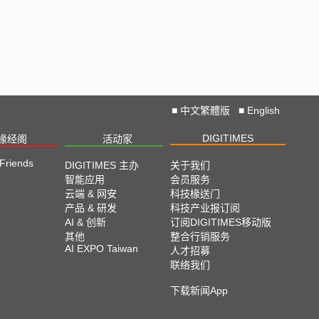
■
中文繁體版
■
English
DIGITIMES
椽经阁
活动家
 Friends
DIGITIMES 主办
关于我们
智能应用
会员服务
云端 & 网安
科技椽送门
产品 & 研发
科技产业报订阅
AI & 创新
订阅DIGITIMES移动版
其他
整合行销服务
AI EXPO Taiwan
人才招募
联络我们
下载新闻App