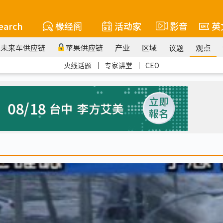
earch
椽经阁
活动家
影音
英
未来车供应链
苹果供应链
产业
区域
议题
观点
火线话题
｜
专家讲堂
｜
CEO