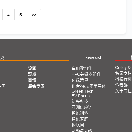
4
5
>>
Research
技网
Colley &
议题
车用零组件
名家专栏
亚
观点
HPC关键零组件
科技行脚
商情
边缘运算
作者群
中国
展会专区
化合物/功率半导体
关于专栏
Green Tech
EV Focus
新兴科技
亚洲供应链
智能制造
智能家庭
物联网
宽频与无线