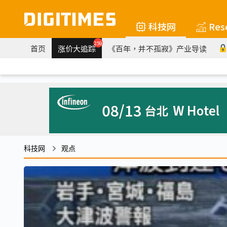
科技网
Res
259
首页
涨价大追踪
《百年，并不孤寂》产业导读
科技网
观点