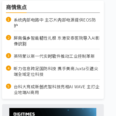
商情焦点
系统内部电路中 主芯片内部电源提供EOS防
护
屏南偏乡智能韧性扎根 东港安泰医院导入AI影
像识别
英特蒙以新一代实时软件推动工业控制革新
昕力信息跨足国防科技 携手美商Juxta引进尖
端全域定位科技
台科大育成新创虎智科技亮相AI WAVE 主打企
业地端AI商用