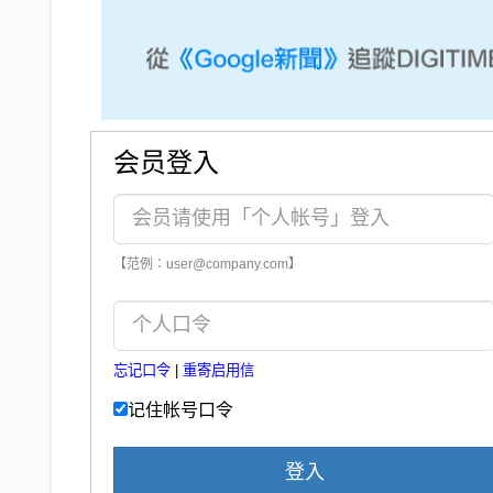
会员登入
【范例：user@company.com】
忘记口令
|
重寄启用信
记住帐号口令
登入