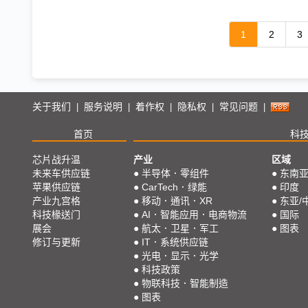
1
2
3
关于我们
服务说明
着作权
隐私权
常见问题
|
|
|
|
|
首页
科
芯片战升温
产业
区域
未来车供应链
●
半导体．零组件
●
东南
苹果供应链
●
CarTech．绿能
●
印度
产业九宫格
●
移动．通讯．XR
●
东亚/
科技椽送门
●
AI．智能应用．电商物流
●
国际
展会
●
航太．卫星．军工
●
图表
修订与更新
●
IT．系统供应链
●
光电．显示．光学
●
科技政策
●
物联科技．智能制造
●
图表