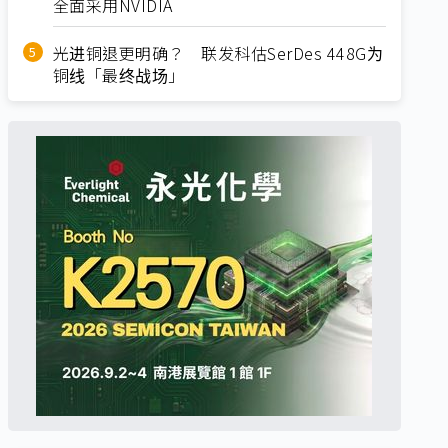
全面采用NVIDIA
光进铜退更明确？ 联发科估SerDes 448G为
铜线「最终战场」