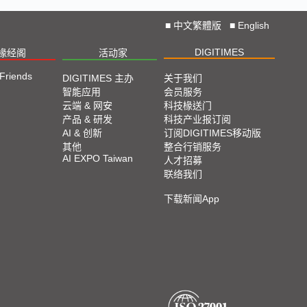
■
中文繁體版
■
English
DIGITIMES
椽经阁
活动家
 Friends
DIGITIMES 主办
关于我们
智能应用
会员服务
云端 & 网安
科技椽送门
产品 & 研发
科技产业报订阅
AI & 创新
订阅DIGITIMES移动版
其他
整合行销服务
AI EXPO Taiwan
人才招募
联络我们
下载新闻App