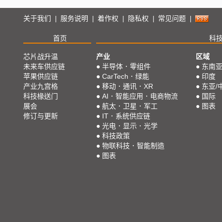
关于我们
服务说明
着作权
隐私权
常见问题
|
|
|
|
|
首页
科
芯片战升温
产业
区域
未来车供应链
●
半导体．零组件
●
东南
苹果供应链
●
CarTech．绿能
●
印度
产业九宫格
●
移动．通讯．XR
●
东亚/
科技椽送门
●
AI．智能应用．电商物流
●
国际
展会
●
航太．卫星．军工
●
图表
修订与更新
●
IT．系统供应链
●
光电．显示．光学
●
科技政策
●
物联科技．智能制造
●
图表