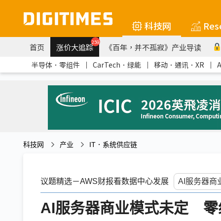
科技网
Res
259
首页
涨价大追踪
《百年，并不孤寂》产业导读
半导体．零组件
｜
CarTech．绿能
｜
移动．通讯．XR
｜
科技网
产业
IT．系统供应链
议题精选－AWS财报看数据中心发展
AI服务器商业模式未定 