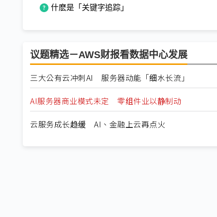
什麽是「关键字追踪」
议题精选－AWS财报看数据中心发展
三大公有云冲刺AI 服务器动能「细水长流」
AI服务器商业模式未定 零组件业以静制动
云服务成长趋缓 AI、金融上云再点火