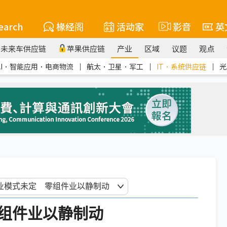
earch
椽经阁
活动家
影音
英
未来车供应链
苹果供应链
产业
区域
议题
观点
AI．智能应用．电商物流
｜
航太．卫星．军工
｜
IT．系统供应链
｜
光
零组件业以静制动