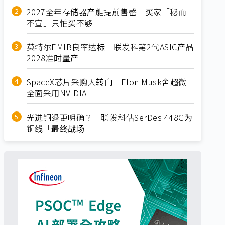
2027全年存储器产能提前售罄 买家「秘而
不宣」只怕买不够
英特尔EMIB良率达标 联发科第2代ASIC产品
2028准时量产
SpaceX芯片采购大转向 Elon Musk舍超微
全面采用NVIDIA
光进铜退更明确？ 联发科估SerDes 448G为
铜线「最终战场」