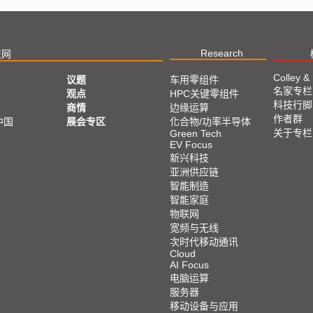
Research
技网
Colley &
议题
车用零组件
名家专栏
亚
观点
HPC关键零组件
科技行脚
商情
边缘运算
作者群
中国
展会专区
化合物/功率半导体
关于专栏
Green Tech
EV Focus
新兴科技
亚洲供应链
智能制造
智能家庭
物联网
宽频与无线
次时代移动通讯
Cloud
AI Focus
电脑运算
服务器
移动设备与应用