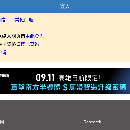
登入
用信
常见问题
联络人网页请
由此登入
会员资格请
按此查询
申请
网
Research