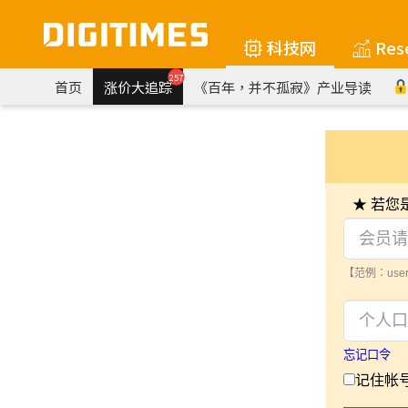
科技网
Res
257
首页
涨价大追踪
《百年，并不孤寂》产业导读
★ 若
【范例：user
忘记口令
记住帐