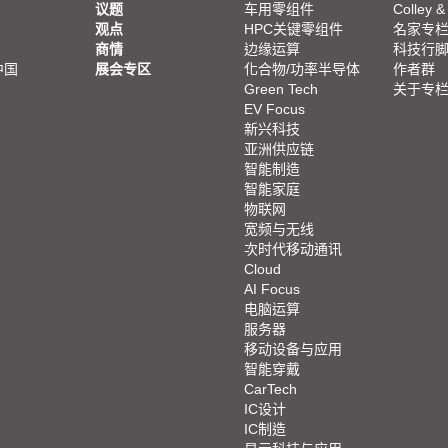
议题
车用零组件
Colley &
观点
HPC关键零组件
名家专
商情
边缘运算
科技行
中国
展会专区
化合物/功率半导体
作者群
Green Tech
关于专
EV Focus
新兴科技
亚洲供应链
智能制造
智能家庭
物联网
宽频与无线
次时代移动通讯
Cloud
AI Focus
电脑运算
服务器
移动设备与应用
智能穿戴
CarTech
IC设计
IC制造