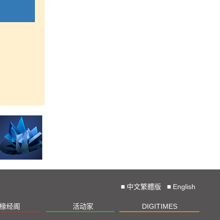
■
中文繁體版
■
English
椽经阁
活动家
DIGITIMES