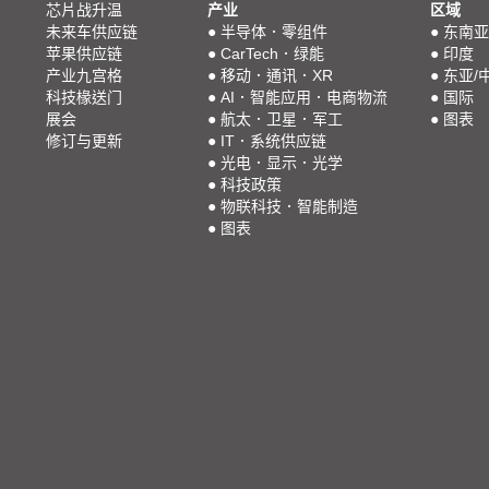
芯片战升温
产业
区域
未来车供应链
●
半导体．零组件
●
东南亚
苹果供应链
●
CarTech．绿能
●
印度
产业九宫格
●
移动．通讯．XR
●
东亚/
科技椽送门
●
AI．智能应用．电商物流
●
国际
展会
●
航太．卫星．军工
●
图表
修订与更新
●
IT．系统供应链
●
光电．显示．光学
●
科技政策
●
物联科技．智能制造
●
图表