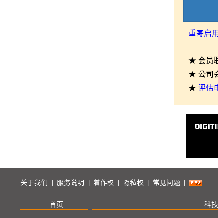
重寄启
★ 会员
★ 公司
★
评估
关于我们
服务说明
着作权
隐私权
常见问题
|
|
|
|
|
首页
科技