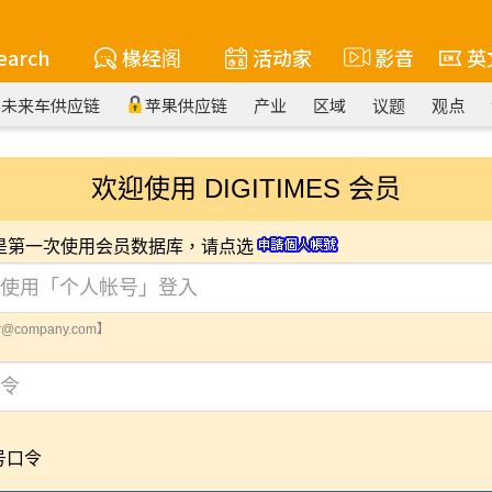
earch
椽经阁
活动家
影音
英
未来车供应链
苹果供应链
产业
区域
议题
观点
欢迎使用 DIGITIMES 会员
您是第一次使用会员数据库，请点选
@company.com】
号口令