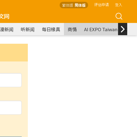
评估申请
登入
繁体版
简体版
文网
漫新闻
听新闻
每日椽真
商情
AI EXPO Taiwan
COM