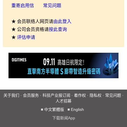
重寄启用信
常见问题
★ 会员联络人网页请
由此登入
★ 公司会员资格请
按此查询
★
评估申请
关于我们
·
会员服务
·
科技产业报订阅
·
着作权
·
隐私权
·
常见问题
·
人才招募
■
中文繁體版
■
English
下载新闻App