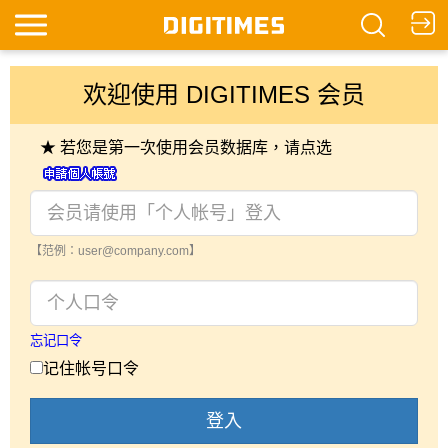
欢迎使用 DIGITIMES 会员
★ 若您是第一次使用会员数据库，请点选
【范例：user@company.com】
忘记口令
记住帐号口令
登入