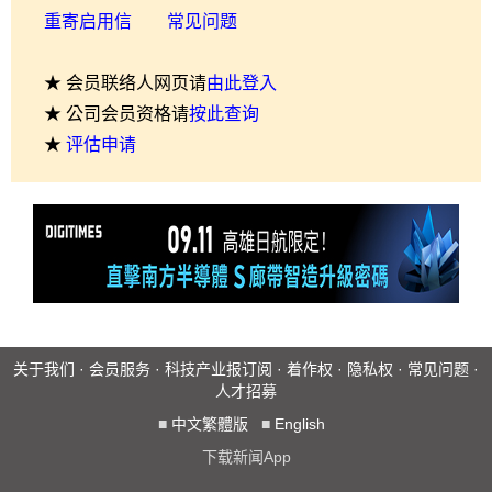
重寄启用信
常见问题
★ 会员联络人网页请
由此登入
★ 公司会员资格请
按此查询
★
评估申请
关于我们
·
会员服务
·
科技产业报订阅
·
着作权
·
隐私权
·
常见问题
·
人才招募
■
中文繁體版
■
English
下载新闻App