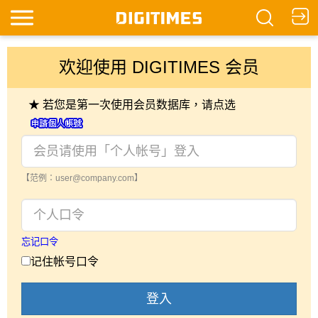
欢迎使用 DIGITIMES 会员
★ 若您是第一次使用会员数据库，请点选
【范例：user@company.com】
忘记口令
记住帐号口令
登入