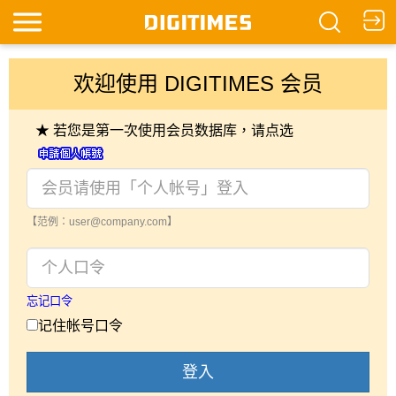
欢迎使用 DIGITIMES 会员
★ 若您是第一次使用会员数据库，请点选
【范例：user@company.com】
忘记口令
记住帐号口令
登入