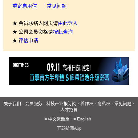
重寄启用信
常见问题
★ 会员联络人网页请
由此登入
★ 公司会员资格请
按此查询
★
评估申请
关于我们
·
会员服务
·
科技产业报订阅
·
着作权
·
隐私权
·
常见问题
·
人才招募
■
中文繁體版
■
English
下载新闻App