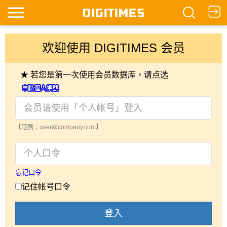
欢迎使用 DIGITIMES 会员
★ 若您是第一次使用会员数据库，请点选
【范例：user@company.com】
忘记口令
记住帐号口令
登入