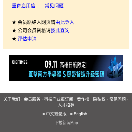
重寄启用信
常见问题
★ 会员联络人网页请
由此登入
★ 公司会员资格请
按此查询
★
评估申请
关于我们
·
会员服务
·
科技产业报订阅
·
着作权
·
隐私权
·
常见问题
·
人才招募
■
中文繁體版
■
English
下载新闻App