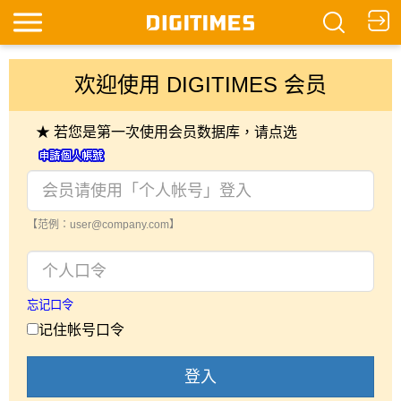
欢迎使用 DIGITIMES 会员
★ 若您是第一次使用会员数据库，请点选
【范例：user@company.com】
忘记口令
记住帐号口令
登入