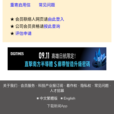
重寄启用信
常见问题
★ 会员联络人网页请
由此登入
★ 公司会员资格请
按此查询
★
评估申请
关于我们
·
会员服务
·
科技产业报订阅
·
着作权
·
隐私权
·
常见问题
·
人才招募
■
中文繁體版
■
English
下载新闻App