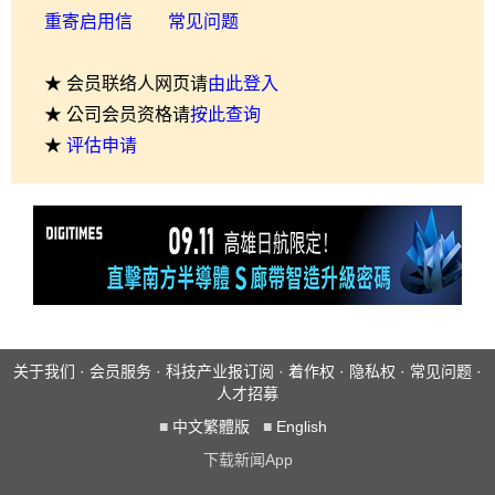
重寄启用信
常见问题
★ 会员联络人网页请
由此登入
★ 公司会员资格请
按此查询
★
评估申请
关于我们
·
会员服务
·
科技产业报订阅
·
着作权
·
隐私权
·
常见问题
·
人才招募
■
中文繁體版
■
English
下载新闻App