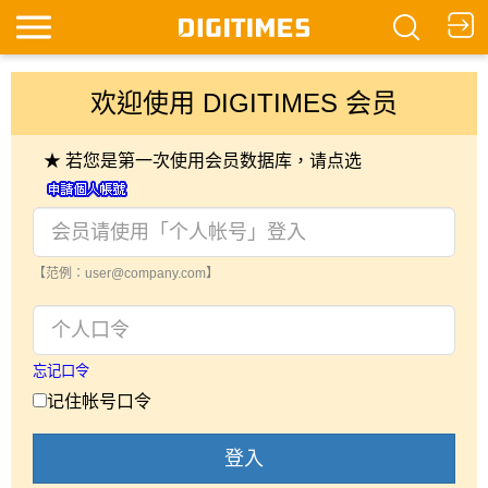
欢迎使用 DIGITIMES 会员
★ 若您是第一次使用会员数据库，请点选
【范例：user@company.com】
忘记口令
记住帐号口令
登入