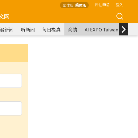
评估申请
登入
繁体版
简体版
文网
漫新闻
听新闻
每日椽真
商情
AI EXPO Taiwan
COM