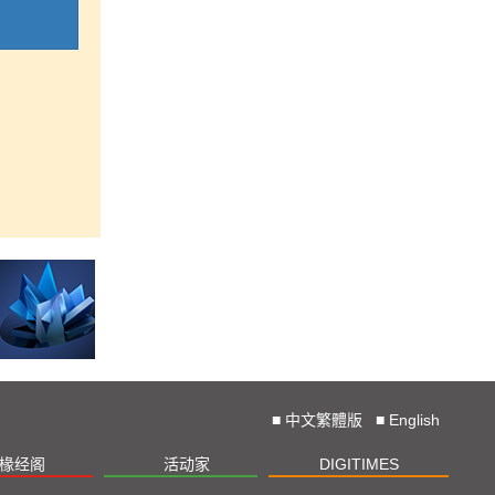
■
中文繁體版
■
English
椽经阁
活动家
DIGITIMES