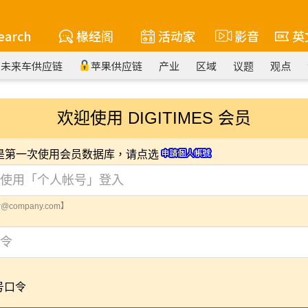
earch
椽经阁
活动家
影音
英
未来车供应链
苹果供应链
产业
区域
议题
观点
欢迎使用 DIGITIMES 会员
您是第一次使用会员数据库，请点选
@company.com】
号口令