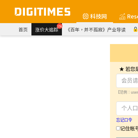
科技网
Res
259
首页
涨价大追踪
《百年，并不孤寂》产业导读
★ 若
【范例：user
忘记口令
记住帐