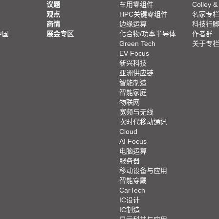
议题
车用零组件
Colley &
观点
HPC关键零组件
名家专
商情
边缘运算
科技行
中国
展会专区
化合物/功率半导体
作者群
Green Tech
关于专
EV Focus
新兴科技
亚洲供应链
智能制造
智能家庭
物联网
宽频与无线
次时代移动通讯
Cloud
AI Focus
电脑运算
服务器
移动设备与应用
智能穿戴
CarTech
IC设计
IC制造