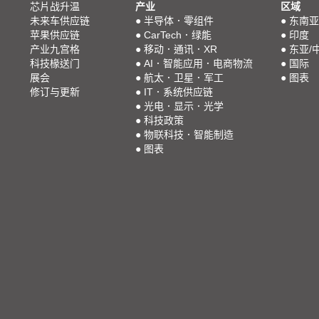
芯片战升温
产业
区域
未来车供应链
●
半导体．零组件
●
东南亚
苹果供应链
●
CarTech．绿能
●
印度
产业九宫格
●
移动．通讯．XR
●
东亚/
科技椽送门
●
AI．智能应用．电商物流
●
国际
展会
●
航太．卫星．军工
●
图表
修订与更新
●
IT．系统供应链
●
光电．显示．光学
●
科技政策
●
物联科技．智能制造
●
图表