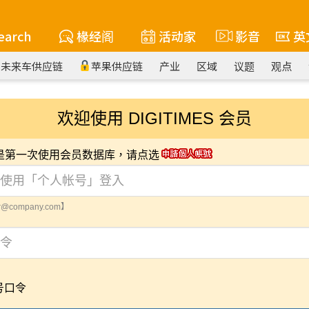
earch
椽经阁
活动家
影音
英
未来车供应链
苹果供应链
产业
区域
议题
观点
欢迎使用 DIGITIMES 会员
您是第一次使用会员数据库，请点选
@company.com】
号口令