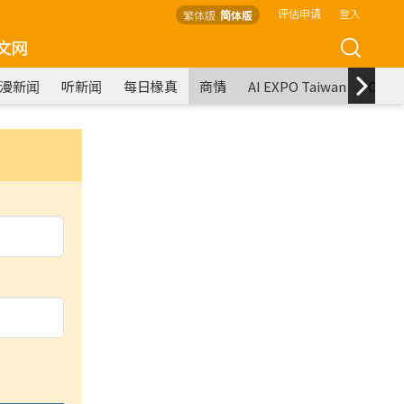
评估申请
登入
繁体版
简体版
文网
漫新闻
听新闻
每日椽真
商情
AI EXPO Taiwan
COM