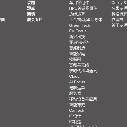
议题
车用零组件
Colley &
观点
HPC关键零组件
名家专
商情
边缘运算
科技行
中国
展会专区
化合物/功率半导体
作者群
Green Tech
关于专
EV Focus
新兴科技
亚洲供应链
智能制造
智能家庭
物联网
宽频与无线
次时代移动通讯
Cloud
AI Focus
电脑运算
服务器
移动设备与应用
智能穿戴
CarTech
IC设计
IC制造