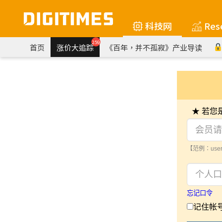
科技网
Res
259
首页
涨价大追踪
《百年，并不孤寂》产业导读
★ 若
【范例：user
忘记口令
记住帐