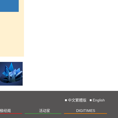
■
中文繁體版
■
English
椽经阁
活动家
DIGITIMES