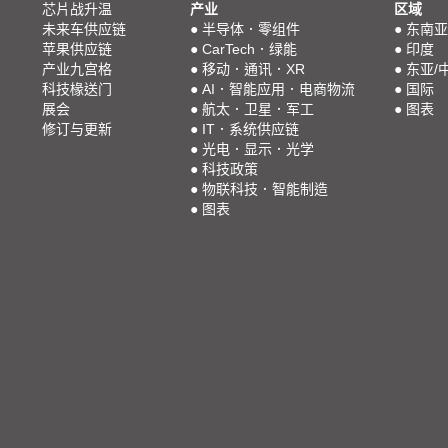
芯片战升温
产业
区域
未来车供应链
●
半导体．零组件
●
东南亚
苹果供应链
●
CarTech．绿能
●
印度
产业九宫格
●
移动．通讯．XR
●
东亚/
科技椽送门
●
AI．智能应用．电商物流
●
国际
展会
●
航太．卫星．军工
●
图表
修订与更新
●
IT．系统供应链
●
光电．显示．光学
●
科技政策
●
物联科技．智能制造
●
图表