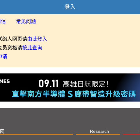
登入
用信
常见问题
联络人网页请
由此登入
会员资格请
按此查询
申请
网
Research