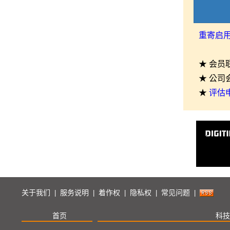
重寄启
★ 会员
★ 公司
★
评估
关于我们
服务说明
着作权
隐私权
常见问题
|
|
|
|
|
首页
科技