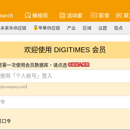
earch
椽经阁
活动家
影音
英
未来车供应链
苹果供应链
产业
区域
议题
观点
欢迎使用 DIGITIMES 会员
您是第一次使用会员数据库，请点选
@company.com】
号口令