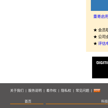
重寄启
★ 会员
★ 公司
★
评估
关于我们
服务说明
着作权
隐私权
常见问题
|
|
|
|
|
首页
科技