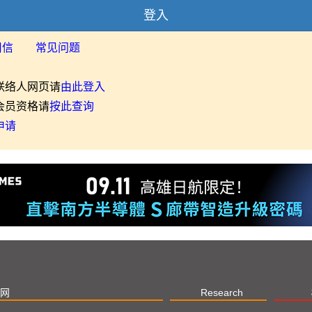
登入
用信
常见问题
联络人网页请
由此登入
会员资格请
按此查询
申请
网
Research