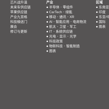
芯片战升温
产业
区域
未来车供应链
●
半导体．零组件
●
东南亚
苹果供应链
●
CarTech．绿能
●
印度
产业九宫格
●
移动．通讯．XR
●
东亚/
科技椽送门
●
AI．智能应用．电商物流
●
国际
展会
●
航太．卫星．军工
●
图表
修订与更新
●
IT．系统供应链
●
光电．显示．光学
●
科技政策
●
物联科技．智能制造
●
图表