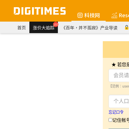
科技网
Res
257
首页
涨价大追踪
《百年，并不孤寂》产业导读
★ 若
【范例：user
忘记口令
记住帐