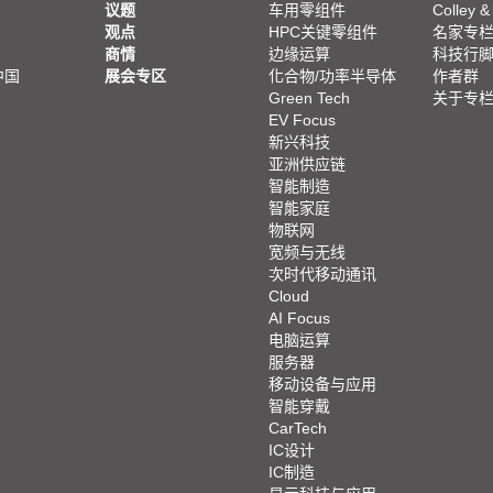
议题
车用零组件
Colley &
观点
HPC关键零组件
名家专
商情
边缘运算
科技行
中国
展会专区
化合物/功率半导体
作者群
Green Tech
关于专
EV Focus
新兴科技
亚洲供应链
智能制造
智能家庭
物联网
宽频与无线
次时代移动通讯
Cloud
AI Focus
电脑运算
服务器
移动设备与应用
智能穿戴
CarTech
IC设计
IC制造