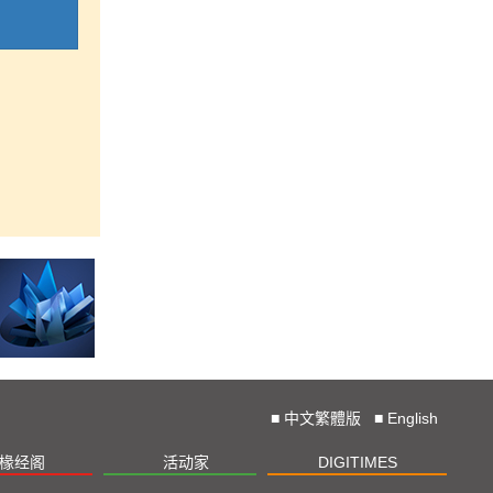
■
中文繁體版
■
English
椽经阁
活动家
DIGITIMES