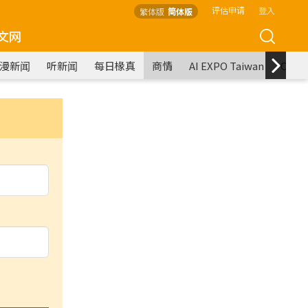
评估申请
登入
繁体版
简体版
文网
漫新闻
听新闻
每日椽真
商情
AI EXPO Taiwan
COM