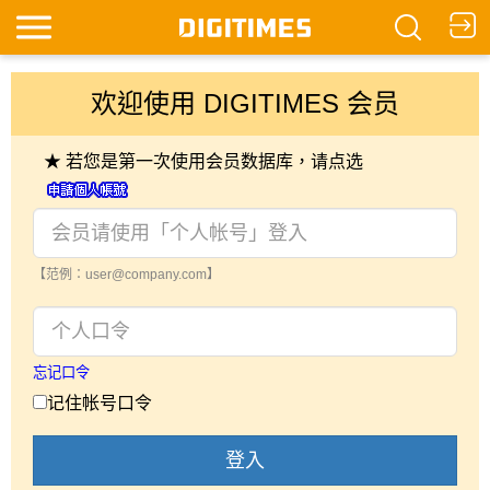
欢迎使用 DIGITIMES 会员
★ 若您是第一次使用会员数据库，请点选
【范例：user@company.com】
忘记口令
记住帐号口令
登入