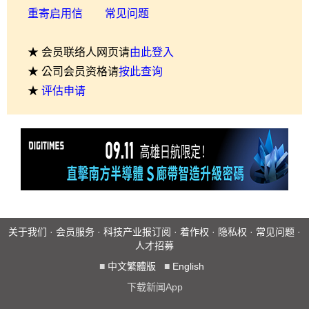
重寄启用信
常见问题
★ 会员联络人网页请
由此登入
★ 公司会员资格请
按此查询
★
评估申请
关于我们
·
会员服务
·
科技产业报订阅
·
着作权
·
隐私权
·
常见问题
·
人才招募
■
中文繁體版
■
English
下载新闻App