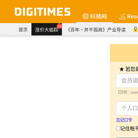
科技网
Res
259
首页
涨价大追踪
《百年，并不孤寂》产业导读
★ 若
【范例：user
忘记口令
记住帐