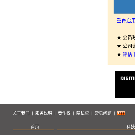
重寄启
★ 会员
★ 公司
★
评估
关于我们
服务说明
着作权
隐私权
常见问题
|
|
|
|
|
首页
科技