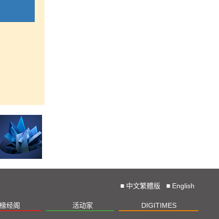
■
中文繁體版
■
English
椽经阁
活动家
DIGITIMES