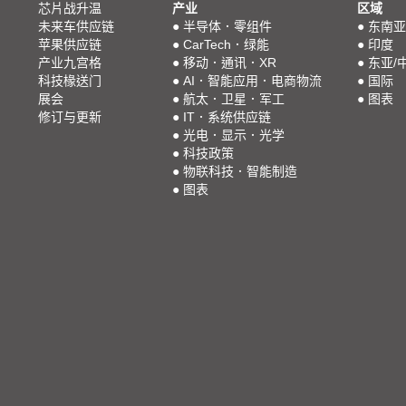
芯片战升温
产业
区域
未来车供应链
●
半导体．零组件
●
东南亚
苹果供应链
●
CarTech．绿能
●
印度
产业九宫格
●
移动．通讯．XR
●
东亚/
科技椽送门
●
AI．智能应用．电商物流
●
国际
展会
●
航太．卫星．军工
●
图表
修订与更新
●
IT．系统供应链
●
光电．显示．光学
●
科技政策
●
物联科技．智能制造
●
图表