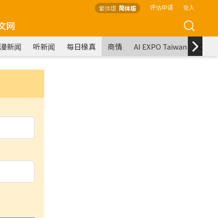
评估申请
登入
繁体版
简体版
文网
漫新闻
听新闻
每日椽真
商情
AI EXPO Taiwan
COM