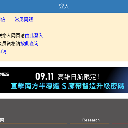
登入
用信
常见问题
联络人网页请
由此登入
会员资格请
按此查询
申请
网
Research