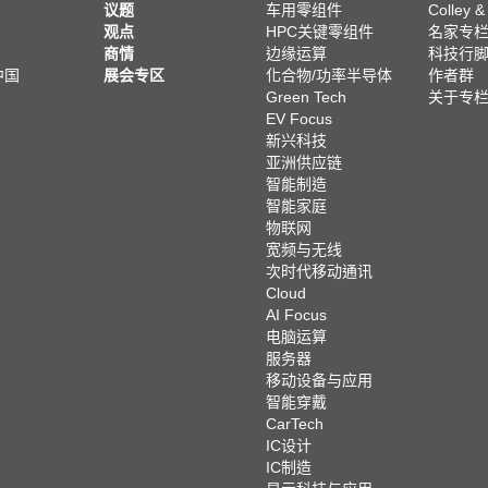
议题
车用零组件
Colley &
观点
HPC关键零组件
名家专
商情
边缘运算
科技行
中国
展会专区
化合物/功率半导体
作者群
Green Tech
关于专
EV Focus
新兴科技
亚洲供应链
智能制造
智能家庭
物联网
宽频与无线
次时代移动通讯
Cloud
AI Focus
电脑运算
服务器
移动设备与应用
智能穿戴
CarTech
IC设计
IC制造