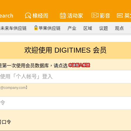
earch
椽经阁
活动家
影音
英
未来车供应链
苹果供应链
产业
区域
议题
观点
欢迎使用 DIGITIMES 会员
您是第一次使用会员数据库，请点选
@company.com】
号口令