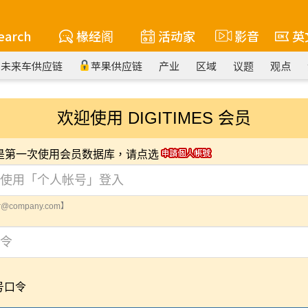
earch
椽经阁
活动家
影音
英
未来车供应链
苹果供应链
产业
区域
议题
观点
欢迎使用 DIGITIMES 会员
您是第一次使用会员数据库，请点选
@company.com】
号口令