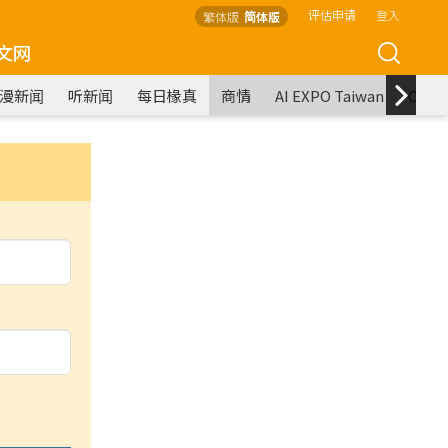
评估申请
登入
繁体版
简体版
文网
漫新闻
听新闻
每日椽真
商情
AI EXPO Taiwan
COM