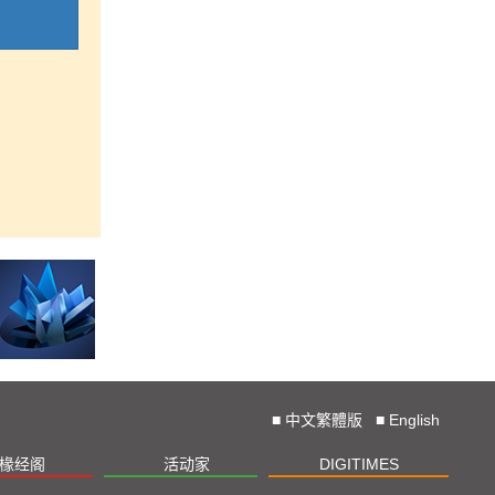
■
中文繁體版
■
English
椽经阁
活动家
DIGITIMES