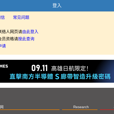
登入
用信
常见问题
联络人网页请
由此登入
会员资格请
按此查询
申请
网
Research