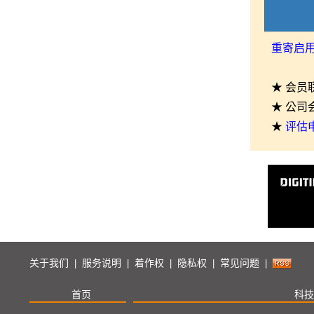
重寄启
★ 会员
★ 公司
★
评估
关于我们
服务说明
着作权
隐私权
常见问题
|
|
|
|
|
首页
科技