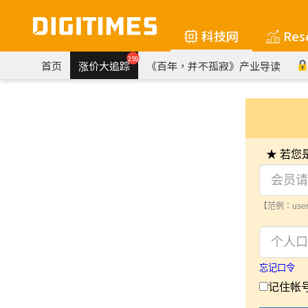
科技网
Res
259
首页
涨价大追踪
《百年，并不孤寂》产业导读
★ 若
【范例：user
忘记口令
记住帐