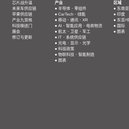
芯片战升温
产业
区域
未来车供应链
●
半导体．零组件
●
东南亚
苹果供应链
●
CarTech．绿能
●
印度
产业九宫格
●
移动．通讯．XR
●
东亚/
科技椽送门
●
AI．智能应用．电商物流
●
国际
展会
●
航太．卫星．军工
●
图表
修订与更新
●
IT．系统供应链
●
光电．显示．光学
●
科技政策
●
物联科技．智能制造
●
图表