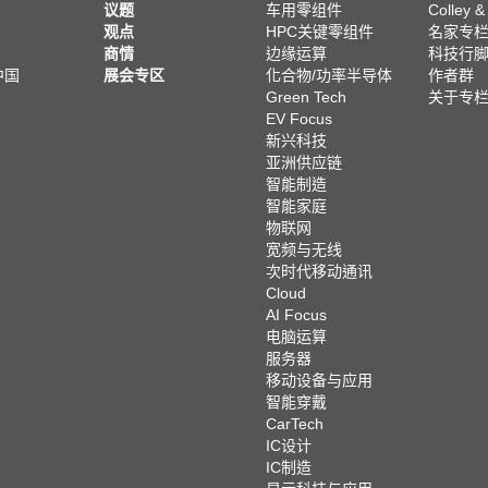
议题
车用零组件
Colley &
观点
HPC关键零组件
名家专
商情
边缘运算
科技行
中国
展会专区
化合物/功率半导体
作者群
Green Tech
关于专
EV Focus
新兴科技
亚洲供应链
智能制造
智能家庭
物联网
宽频与无线
次时代移动通讯
Cloud
AI Focus
电脑运算
服务器
移动设备与应用
智能穿戴
CarTech
IC设计
IC制造