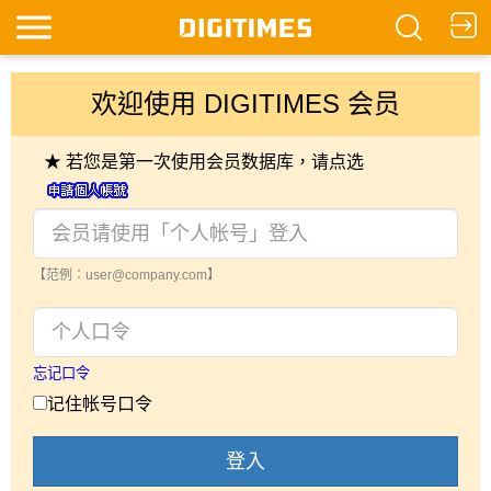
欢迎使用 DIGITIMES 会员
★ 若您是第一次使用会员数据库，请点选
【范例：user@company.com】
忘记口令
记住帐号口令
登入