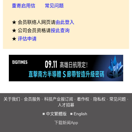
重寄启用信
常见问题
★ 会员联络人网页请
由此登入
★ 公司会员资格请
按此查询
★
评估申请
关于我们
·
会员服务
·
科技产业报订阅
·
着作权
·
隐私权
·
常见问题
·
人才招募
■
中文繁體版
■
English
下载新闻App