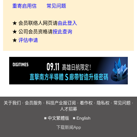
重寄启用信
常见问题
★ 会员联络人网页请
由此登入
★ 公司会员资格请
按此查询
★
评估申请
关于我们
·
会员服务
·
科技产业报订阅
·
着作权
·
隐私权
·
常见问题
·
人才招募
■
中文繁體版
■
English
下载新闻App