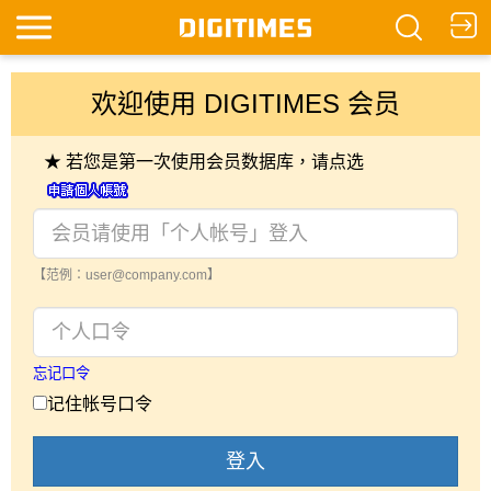
欢迎使用 DIGITIMES 会员
★ 若您是第一次使用会员数据库，请点选
【范例：user@company.com】
忘记口令
记住帐号口令
登入