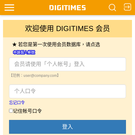
欢迎使用 DIGITIMES 会员
★ 若您是第一次使用会员数据库，请点选
【范例：user@company.com】
忘记口令
记住帐号口令
登入