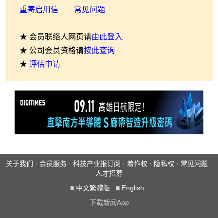
重寄启用信
常见问题
★ 会员联络人网页请
由此登入
★ 公司会员资格请
按此查询
★
评估申请
关于我们
·
会员服务
·
科技产业报订阅
·
着作权
·
隐私权
·
常见问题
·
人才招募
■
中文繁體版
■
English
下载新闻App