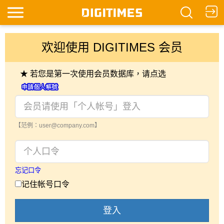
欢迎使用 DIGITIMES 会员
★ 若您是第一次使用会员数据库，请点选
【范例：user@company.com】
忘记口令
记住帐号口令
登入