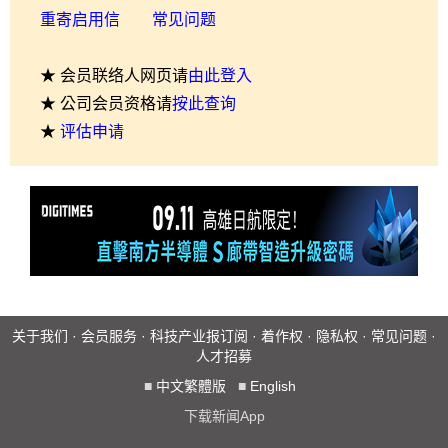
重寄启用信
常见问题
★ 会员联络人网页请
由此登入
★ 公司会员资格请
按此查询
★
评估申请
关于我们
·
会员服务
·
科技产业报订阅
·
着作权
·
隐私权
·
常见问题
·
人才招募
■
中文繁體版
■
English
下载新闻App